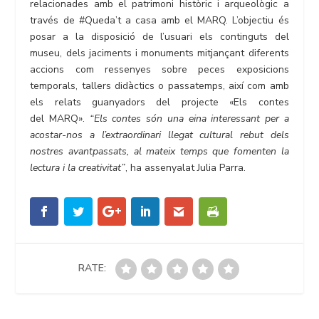
relacionades amb el patrimoni històric i arqueològic a
través de #Queda’t a casa amb el MARQ. L’objectiu és
posar a la disposició de l’usuari els continguts del
museu, dels jaciments i monuments mitjançant diferents
accions com ressenyes sobre peces exposicions
temporals, tallers didàctics o passatemps, així com amb
els relats guanyadors del projecte «Els contes
del MARQ».
“Els contes són una eina interessant per a
acostar-nos a l’extraordinari llegat cultural rebut dels
nostres avantpassats, al mateix temps que fomenten la
lectura i la creativitat”
, ha assenyalat Julia Parra.
RATE: