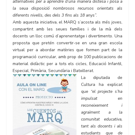
alternatives per a aprendre d’una manera distesa i posa a
la seua disposició nombrosos recursos orientats als
diferents nivells, des dels 3 fins als 18 anys”.
Amb aquesta iniciativa, el MARQ s’acosta als més joves,
compartint amb les seues famílies i de la mà dels
docents un lloc comú d’aprenentatge i divertimento. Una
proposta que pretén convertir-se en una gran escola
virtual per a abordar matèries que formen part de la
programació curricular, amb prop de 100 publicacions de
material didàctic per a tots els cicles, Educació Infantil,
Especial, Primària, Secundària i Batxillerat.
La diputada de
Cultura ha explicat
que
“el projecte s’ha
impulsat en
reconeixement i
agraïment a la
comunitat educativa,
tant als docents i als
estudiants que de