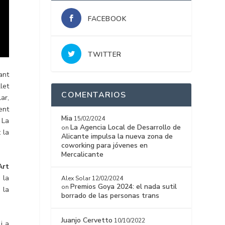
FACEBOOK
TWITTER
tant
let
COMENTARIOS
ar,
ent
Mia
15/02/2024
 La
La Agencia Local de Desarrollo de
on
 la
Alicante impulsa la nueva zona de
coworking para jóvenes en
Mercalicante
’Art
 la
Alex Solar
12/02/2024
Premios Goya 2024: el nada sutil
on
 la
borrado de las personas trans
Juanjo Cervetto
10/10/2022
i a