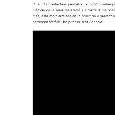
d’Estudis Contestans permetran al públic contempla
mètode de la seua realització. Es tracta d’una oca
més, està molt arrelada en la província d’Alacant 
patrimoni històric
”, ha puntualitzat Asencio.