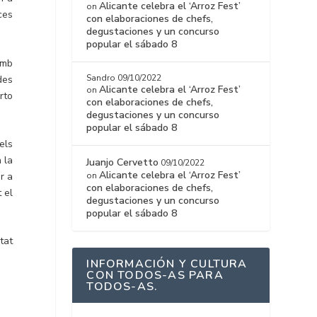
Alicante celebra el ‘Arroz Fest’
on
ces
con elaboraciones de chefs,
degustaciones y un concurso
popular el sábado 8
amb
Sandro
09/10/2022
ades
Alicante celebra el ‘Arroz Fest’
on
rto
con elaboraciones de chefs,
degustaciones y un concurso
popular el sábado 8
els
 la
Juanjo Cervetto
09/10/2022
Alicante celebra el ‘Arroz Fest’
r a
on
con elaboraciones de chefs,
 el
degustaciones y un concurso
popular el sábado 8
tat
INFORMACIÓN Y CULTURA
CON TODOS-AS PARA
TODOS-AS.