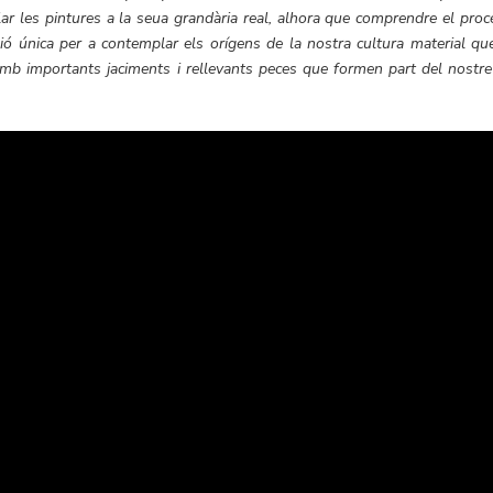
r les pintures a la seua grandària real, alhora que comprendre el procé
sió única per a contemplar els orígens de la nostra cultura material que
amb importants jaciments i rellevants peces que formen part del nostre 