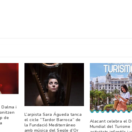
 Dalma i
onitzen
L’arpista Sara Águeda tanca
ap de
el cicle “Tardor Barroca” de
Alacant celebra el D
a
la Fundació Mediterráneo
Mundial del Turisme
amb música del Segle d’Or
activitats infantils i v