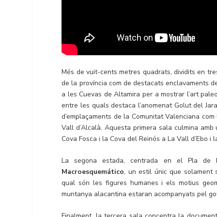
Més de vuit-cents metres quadrats, dividits en tres 
de la província com de destacats enclavaments del 
a les Cuevas de Altamira per a mostrar l’art paleo
entre les quals destaca l’anomenat Golut del Jara
d’emplaçaments de la Comunitat Valenciana com l
Vall d’Alcalà. Aquesta primera sala culmina amb u
Cova Fosca i la Cova del Reinós a La Vall d’Ebo i
La segona estada, centrada en el Pla de Pe
Macroesquemático
, un estil únic que solament s
qual són les figures humanes i els motius geomèt
muntanya alacantina estaran acompanyats pel got 
Finalment, la tercera sala concentra la documen