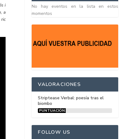
s i
No hay eventos en la lista en estos
, a
momentos
ric
VALORACIONES
Striptease Verbal: poesía tras el
biombo
PUNTUACIÓN:
15%
FOLLOW US