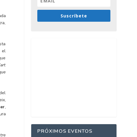
Suscríbete
ada
tra,
sta
 el
que
art
que
del
ix,
ler
,
tura
PRÓXIMOS EVENTOS
tre