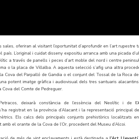
sales, oferiran al visitant l’oportunitat d’aprofundir en l’art rupestre 
país. L’original i cuidat disseny expositiu arranca amb una picada d’ul
lític a través de panells i peces d’art moble del nord i centre peninsul
ma o la placa de Villalba. A aquesta selecció s’afig una altra proced
a Cova del Parpalló de Gandia o el conjunt del Tossal de la Roca de
na potent imatge gràfica i audiovisual dels tres santuaris alacantins:
 la Cova del Comte de Pedreguer.
tracos, deixarà constància de l’essència del Neolític i de
l
’ha registrat en la província d’Alacant i la representació principal de
rics. Els calcs dels principals conjunts prehistòrics localitzats en
amb el orante de la Cova de l’Or, procedent del Museu d’Alcoi.
tació de més de vint enclavaments i està destinada a
l’Art Llevantí