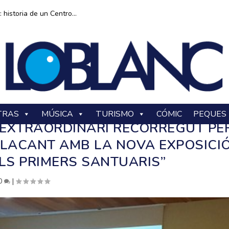
historia de un Centro...
TRAS
MÚSICA
TURISMO
CÓMIC
PEQUES
EXTRAORDINARI RECORREGUT PE
 ALACANT AMB LA NOVA EXPOSICI
ELS PRIMERS SANTUARIS”
0
|