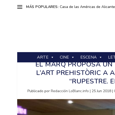
MÁS POPULARES:
Casa de las Américas de Alicante: 
ARTE
CINE
ESCENA
LE
EL MARQ PROPOSA UN 
L’ART PREHISTÒRIC A
“RUPESTRE. 
Publicado por
Redacción LoBlanc.info
|
25 Jun 2018
|