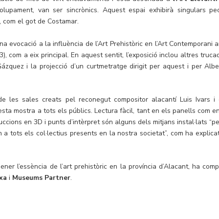
upament, van ser sincrònics. Aquest espai exhibirà singulars pe
, com el got de Costamar.
a evocació a la influència de l’Art Prehistòric en l’Art Contemporani 
), com a eix principal. En aquest sentit, l’exposició inclou altres truc
ázquez i la projecció d’un curtmetratge dirigit per aquest i per Albe
de les sales creats pel reconegut compositor alacantí Luis Ivars i 
esta mostra a tots els públics. Lectura fàcil, tant en els panells com en
ccions en 3D i punts d’intèrpret són alguns dels mitjans instal·lats “pe
 a tots els col·lectius presents en la nostra societat”, com ha explicat
ner l’essència de l’art prehistòric en la província d’Alacant, ha comp
xa
i
Museums Partner
.