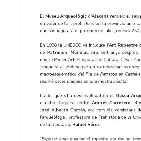
El
Museu Arqueològic d’Alacant
rendeix el seu 
en valor de l’art prehistòric en la província amb l
que s’inaugurarà el pròxim 5 de juliol, reunirà 25
En 1998 la UNESCO va incloure
l’Art Rupestre 
de
Patrimoni Mundial
. Ara, vint anys despré
nostre Primer Art. El diputat de Cultura, César A
“
conduirà al visitant per un extraordinari recorreg
macroesquemático del Pla de Petracos en Castells. 
reunirà peces úniques en una mostra inèdita
”.
L’acte, que s’ha desenvolupat en el
Museu Arqu
director d’aquest centre,
Andrés Carretero
, el
José Alberto Cortés
, així com els comissaris 
l’arqueòloga i professora de Prehistòria de la Uni
de la Diputació,
Rafael Pérez
.
“
Exposar amb qualitat el rupestre era tot un repte