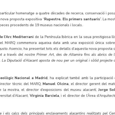
particular homenatge a quatre dècades de recerca, conservació i pos
a nova proposta expositiva “
Rupestre. Els primers santuaris
”. La mos
0 peces procedents de 19 museus nacionals i locals.
de l’Arc Mediterrani
de la Península Ibèrica en la seua prestigiosa lli
s, el MARQ commemora aqueixa data amb una exposició única sobre
ugusto Asencio, ha presentat tots els detalls d’aquesta nova proposta 
ut a través del nostre Primer Art, des de Altamira fins als abrics de l’
La Diputació d’Alacant aposta de nou per un original i sòlid projecte 
eològic Nacional a Madrid
, ha explicat també amb la participació 
 director tècnic del MARQ,
Manuel Olcina
, el director gerent del mate
de la mostra, el director d’exposicions del museu alacantí,
Jorge So
versitat d’Alacant,
Virginia Barciela
, i el director de l’Àrea d’Arquitec
 i els calcs dels principals enclavaments alacantins realitzats pel Cen