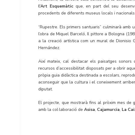
l’Art Esquemàtic
que, en part del seu desenvol
procedents de diferents museus locals i nacionals
“Rupestre. Els primers santuaris” culminarà amb un
l’obra de Miquel Barceló, Il pittore a Bologna (1983
a la creació artística com un mural de Dionisio G
Hernández.
Així mateix, cal destacar els paisatges sonors 
recursos d’accessibilitat disposats per a obrir aqu
pròpia guia didàctica destinada a escolars, reprodu
aconseguir que la cultura i el coneixement arriben
diputat.
El projecte, que mostrarà fins al pròxim mes de ge
amb la col·laboració de
Asisa
,
Cajamurcia
,
La Cai