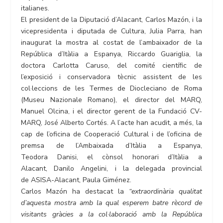
italianes.
El president de la Diputació d’Alacant, Carlos Mazón, i la
vicepresidenta i diputada de Cultura, Julia Parra, han
inaugurat la mostra al costat de l’ambaixador de la
República d’Itàlia a Espanya, Riccardo Guariglia, la
doctora Carlotta Caruso, del comité científic de
l’exposició i conservadora tècnic assistent de les
col·leccions de les Termes de Diocleciano de Roma
(Museu Nazionale Romano), el director del MARQ,
Manuel Olcina, i el director gerent de la Fundació CV-
MARQ, José Alberto Cortés. A l’acte han acudit, a més, la
cap de l’oficina de Cooperació Cultural i de l’oficina de
premsa de l’Ambaixada d’Itàlia a Espanya,
Teodora Danisi, el cònsol honorari d’Itàlia a
Alacant, Danilo Angelini, i la delegada provincial
de ASISA-Alacant, Paula Giménez.
Carlos Mazón ha destacat la
“extraordinària qualitat
d’aquesta mostra amb la qual esperem batre rècord de
visitants gràcies a la col·laboració amb la República