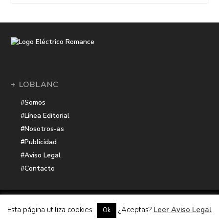
+ LOBLANC
#Somos
#Línea Editorial
#Nosotros-as
#Publicidad
#Aviso Legal
#Contacto
Una receta de
| Cocinada con cariño por
Electrico Romance
Esta página utiliza cookies
¿Aceptas?
Leer Aviso Legal
Ok
Hacker Harbor