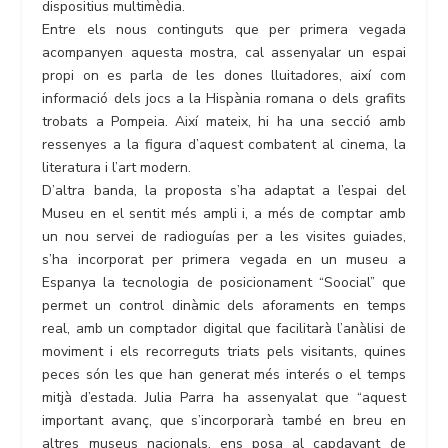
dispositius multimèdia.
Entre els nous continguts que per primera vegada
acompanyen aquesta mostra, cal assenyalar un espai
propi on es parla de les dones lluitadores, així com
informació dels jocs a la Hispània romana o dels grafits
trobats a Pompeia. Així mateix, hi ha una secció amb
ressenyes a la figura d’aquest combatent al cinema, la
literatura i l’art modern.
D’altra banda, la proposta s’ha adaptat a l’espai del
Museu en el sentit més ampli i, a més de comptar amb
un nou servei de radioguías per a les visites guiades,
s’ha incorporat per primera vegada en un museu a
Espanya la tecnologia de posicionament “Soocial” que
permet un control dinàmic dels aforaments en temps
real, amb un comptador digital que facilitarà l’anàlisi de
moviment i els recorreguts triats pels visitants, quines
peces són les que han generat més interés o el temps
mitjà d’estada. Julia Parra ha assenyalat que “aquest
important avanç, que s’incorporarà també en breu en
altres museus nacionals, ens posa al capdavant de