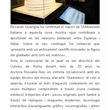
Riccardo Guariglia ha confirmat el suport de l’Ambaixada
Italiana a aquesta nova mostra
«que contribueix a
aprofundir en les relacions bilaterals entre Espanya i
Itàlia»
. Sobre el seu contingut, ha remarcat que
«presenta amb un enfocament científic innovador la figura
del gladiador amb tots els matisos».
Sota el comissariat de la qual va ser directora del
Coliseu de Roma durant més de 20 anys, la
doctora Rossella Rea, en estreta col·laboració amb els
equips tècnics del museu alacantí, ‘Gladiadors’ té com a
objectiu il·lustrar el món d’aquests combatents en les
seues múltiples complexitats a través d’una cuidada
exhibició d’objectes d’art i peces originals, però també a
través de rèpliques i maquetes modernes, tecnologia
interactiva d’avantguarda, gràfics, escenografies i altres