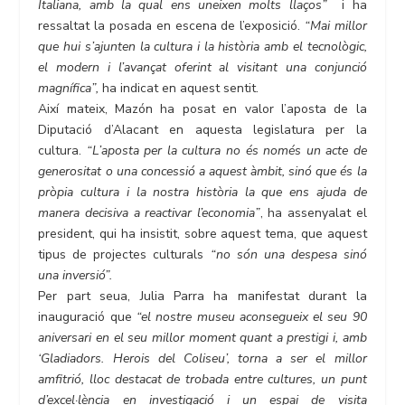
Italiana, amb la qual ens uneixen molts llaços”
i ha
ressaltat la posada en escena de l’exposició.
“Mai millor
que hui s’ajunten la cultura i la història amb el tecnològic,
el modern i l’avançat oferint al visitant una conjunció
magnífica”,
ha indicat en aquest sentit.
Així mateix, Mazón ha posat en valor l’aposta de la
Diputació d’Alacant en aquesta legislatura per la
cultura.
“L’aposta per la cultura no és només un acte de
generositat o una concessió a aquest àmbit, sinó que és la
pròpia cultura i la nostra història la que ens ajuda de
manera decisiva a reactivar l’economia”
, ha assenyalat el
president, qui ha insistit, sobre aquest tema, que aquest
tipus de projectes culturals
“no són una despesa sinó
una inversió”.
Per part seua, Julia Parra ha manifestat durant la
inauguració que
“el nostre museu aconsegueix el seu 90
aniversari en el seu millor moment quant a prestigi i, amb
‘Gladiadors. Herois del Coliseu’, torna a ser el millor
amfitrió, lloc destacat de trobada entre cultures, un punt
d’excel·lència en investigació i un espai de visita