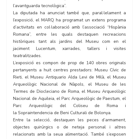
l’avantguarda tecnològica”.
La diputada ha anunciat també que, paral·lelament a
l’exposició, el MARQ ha programat un extens programa
d’activitats en col·laboració amb l’associació “Hispània
Romana”, entre les quals destaquen recreacions
històriques tant als jardins del Museu com en el
jaciment Lucentum, xarrades, tallers i visites
teatralitzades.
L’exposició es compon de prop de 140 obres originals
pertanyents a huit centres prestadors: Museu Cívic de
Rieti, el Museu Antiquario Alda Levi de Milà, el Museu
Arqueològic Nacional de Nàpols, el Museu de les
Termes de Diocleciano de Roma, el Museu Arqueològic
Nacional de Aquileia, el Parc Arqueològic de Paestum, el
Parc Arqueològic del Coliseu de Roma i
la Sopraintendencia de Beni Culturali de Bolonya.
Entre la selecció, destaquen les peces d’armament,
objectes quirúrgics o de neteja personal i altres
relacionats amb la seua alimentació. També s’exposen