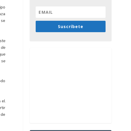
ipo
aza
 se
Suscríbete
ste
 de
que
 se
odo
 el
tir
 de