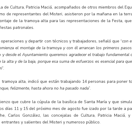
ala de Cultura, Patricia Maciá, acompañados de otros miembros del Equ
mo de representantes del Misteri, asistieron por la mañana en la terr
montaje de la tramoya alta para las representaciones de la Festa, que
iestas patronales.
s operaciones y departir con técnicos y trabajadores, señaló que “
con e
omienza el montaje de la tramoya y con él arrancan los primeros pasos
ato y desde el Ayuntamiento queremos agradecer el trabajo fundamental 
 la alta y de la baja, porque esa suma de esfuerzos es esencial para que
ri
”.
a tramoya alta, indicó que están trabajando 14 personas para poner t
nque, felizmente, hasta ahora no ha pasado nada
”.
n lienzo que cubre la cúpula de la basílica de Santa María y que simula
los días 11 y 15 del próximo mes de agosto fue izado por la tarde a par
e, Carlos González, las concejalas de Cultura, Patricia Maciá, y
s entrantes y salientes del Misteri y numeroso público.