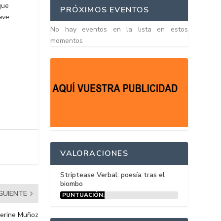
que
PRÓXIMOS EVENTOS
ave
No hay eventos en la lista en estos
momentos
VALORACIONES
Striptease Verbal: poesía tras el
biombo
IGUIENTE
PUNTUACIÓN:
15%
herine Muñoz