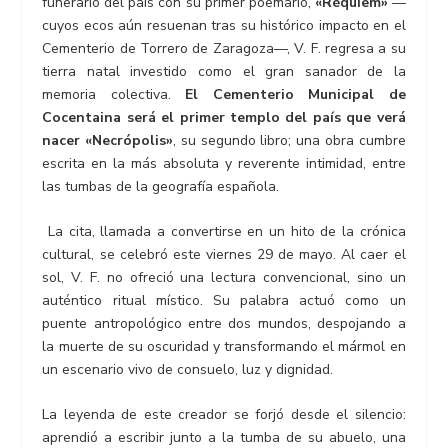
funerario del país con su primer poemario,
«Réquiem»
—
cuyos ecos aún resuenan tras su histórico impacto en el
Cementerio de Torrero de Zaragoza—, V. F. regresa a su
tierra natal investido como el gran sanador de la
memoria colectiva.
El Cementerio Municipal de
Cocentaina será el primer templo del país que verá
nacer «Necrópolis»
, su segundo libro; una obra cumbre
escrita en la más absoluta y reverente intimidad, entre
las tumbas de la geografía española.
La cita, llamada a convertirse en un hito de la crónica
cultural, se celebró este viernes 29 de mayo. Al caer el
sol, V. F. no ofreció una lectura convencional, sino un
auténtico ritual místico. Su palabra actuó como un
puente antropológico entre dos mundos, despojando a
la muerte de su oscuridad y transformando el mármol en
un escenario vivo de consuelo, luz y dignidad.
La leyenda de este creador se forjó desde el silencio:
aprendió a escribir junto a la tumba de su abuelo, una