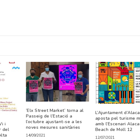
‘Elx Street Market’ torna al
L’Ajuntament d’Alaca
Passeig de l’Estació a
aposta pel turisme m
l’octubre ajustant-se a les
i i
amb l’Escenari Alaca
noves mesures sanitàries
r del
Beach de Moll 12
Alta
14/09/2021
12/07/2021