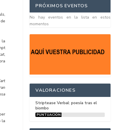
PRÓXIMOS EVENTOS
ls,
No hay eventos en la lista en estos
 de
momentos
 la
mpt
at,
ora
art
gran
VALORACIONES
osa
Striptease Verbal: poesía tras el
biombo
per
PUNTUACIÓN:
15%
o la