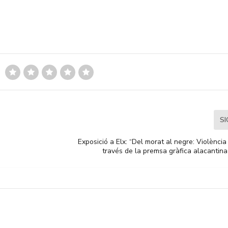
S
e
Exposició a Elx: “Del morat al negre: Violènci
través de la premsa gràfica alacantin