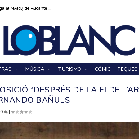
ga al MARQ de Alicante ...
TRAS
MÚSICA
TURISMO
CÓMIC
PEQUES
SICIÓ “DESPRÉS DE LA FI DE L’AR
ERNANDO BAÑULS
|
0
|