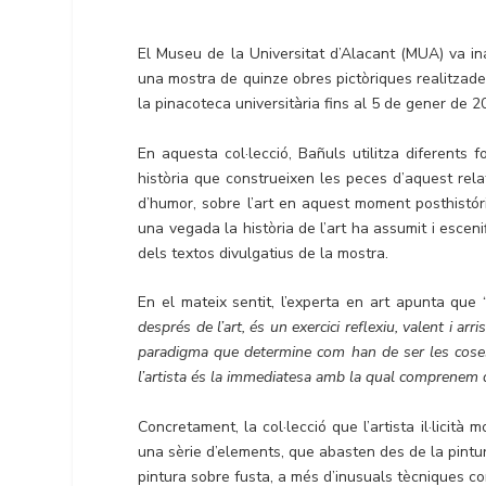
El Museu de la Universitat d’Alacant (MUA) va inau
una mostra de quinze obres pictòriques realitzad
la pinacoteca universitària fins al 5 de gener de 2
En aquesta col·lecció, Bañuls utilitza diferents f
història que construeixen les peces d’aquest rela
d’humor, sobre l’art en aquest moment posthistórico
una vegada la història de l’art ha assumit i esceni
dels textos divulgatius de la mostra.
En el mateix sentit, l’experta en art apunta que 
després de l’art, és un exercici reflexiu, valent i ar
paradigma que determine com han de ser les coses v
l’artista és la immediatesa amb la qual comprenem q
Concretament, la col·lecció que l’artista il·lici
una sèrie d’elements, que abasten des de la pintura 
pintura sobre fusta, a més d’inusuals tècniques co