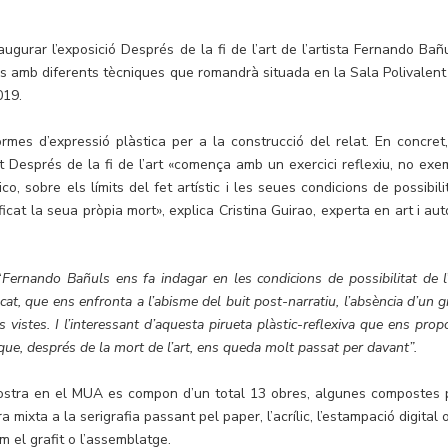
gurar l’exposició Després de la fi de l’art de l’artista Fernando Bañu
es amb diferents tècniques que romandrà situada en la Sala Polivalent
019.
ormes d’expressió plàstica per a la construcció del relat. En concret,
t Després de la fi de l’art «comença amb un exercici reflexiu, no exe
, sobre els límits del fet artístic i les seues condicions de possibilit
ficat la seua pròpia mort», explica Cristina Guirao, experta en art i aut
“
Fernando Bañuls ens fa indagar en les condicions de possibilitat de l’
riscat, que ens enfronta a l’abisme del buit post-narratiu, l’absència d’un 
istes. I l’interessant d’aquesta pirueta plàstic-reflexiva que ens prop
ue, després de la mort de l’art, ens queda molt passat per davant”.
tà mostra en el MUA es compon d’un total 13 obres, algunes compostes 
mixta a la serigrafia passant pel paper, l’acrílic, l’estampació digital 
m el grafit o l’assemblatge.