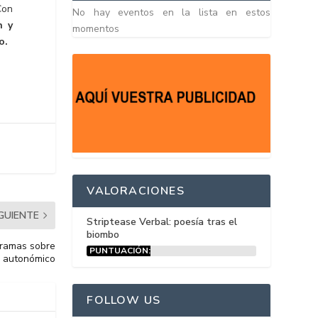
Con
No hay eventos en la lista en estos
n y
momentos
o.
VALORACIONES
IGUIENTE
Striptease Verbal: poesía tras el
biombo
gramas sobre
PUNTUACIÓN:
l autonómico
15%
FOLLOW US