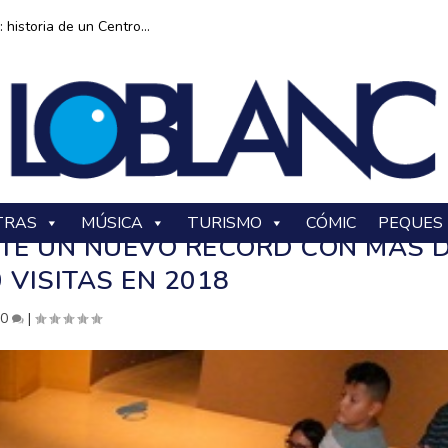
historia de un Centro...
TRAS
MÚSICA
TURISMO
CÓMIC
PEQUES
ATE UN NUEVO RÉCORD CON MÁS 
0 VISITAS EN 2018
|
0
|