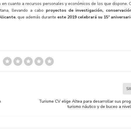
esa en cuanto a recursos personales y económicos de los que dispone. 
icitana, llevando a cabo
proyectos de investigación, conservació
Alicante
, que además durante
este 2019 celebrará su 15º aniversari
S
n
Turisme CV elige Altea para desarrollar sus pro
turismo náutico y de buceo a nive