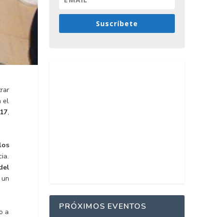
Suscríbete
rar
 el
017
,
los
ia.
del
 un
PRÓXIMOS EVENTOS
o a