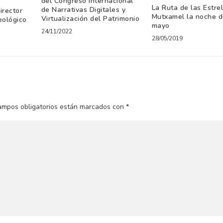
del Congreso Internacional
La Ruta de las Estre
de Narrativas Digitales y
irector
Mutxamel la noche d
Virtualización del Patrimonio
eológico
mayo
24/11/2022
28/05/2019
ampos obligatorios están marcados con
*