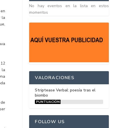
No hay eventos en la lista en estos
 en
momentos
 la
ue,
ava
 12
 la
yna
VALORACIONES
ada
Striptease Verbal: poesía tras el
biombo
PUNTUACIÓN:
 de
15%
ser
FOLLOW US