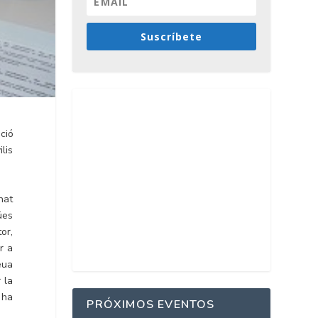
Suscríbete
ció
lis
nat
ües
or,
r a
eua
 la
 ha
PRÓXIMOS EVENTOS