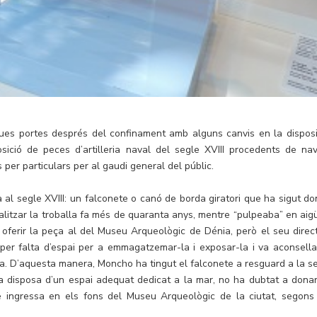
ues portes després del confinament amb alguns canvis en la disposi
osició de peces d’artilleria naval del segle XVIII procedents de navi
per particulars per al gaudi general del públic.
a al segle XVIII: un falconete o canó de borda giratori que ha sigut do
alitzar la troballa fa més de quaranta anys, mentre “pulpeaba” en aig
 oferir la peça al del Museu Arqueològic de Dénia, però el seu direct
 per falta d’espai per a emmagatzemar-la i exposar-la i va aconsella
lla. D’aquesta manera, Moncho ha tingut el falconete a resguard a la s
 ja disposa d’un espai adequat dedicat a la mar, no ha dubtat a donar
ue ingressa en els fons del Museu Arqueològic de la ciutat, segons
.