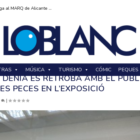
ga al MARQ de Alicante ...
TRAS
MÚSICA
TURISMO
CÓMIC
PEQUES
 DÉNIA ES RETROBA AMB EL PÚBL
ES PECES EN L’EXPOSICIÓ
0
|