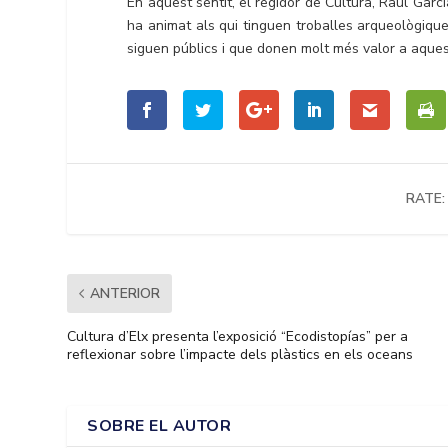
En aquest sentit, el regidor de Cultura, Raúl Garc
ha animat als qui tinguen troballes arqueològiqu
siguen públics i que donen molt més valor a aque
RATE:
ANTERIOR
Cultura d’Elx presenta l’exposició “Ecodistopías” per a
reflexionar sobre l’impacte dels plàstics en els oceans
SOBRE EL AUTOR