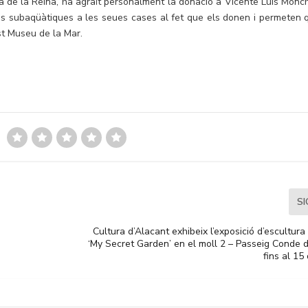
ía de la Reina, ha agraït personalment la donació a Vicente Luis Monch
es subaqüàtiques a les seues cases al fet que els donen i permeten 
st Museu de la Mar.
S
Cultura d’Alacant exhibeix l’exposició d’escultura a
‘My Secret Garden’ en el moll 2 – Passeig Conde 
fins al 1