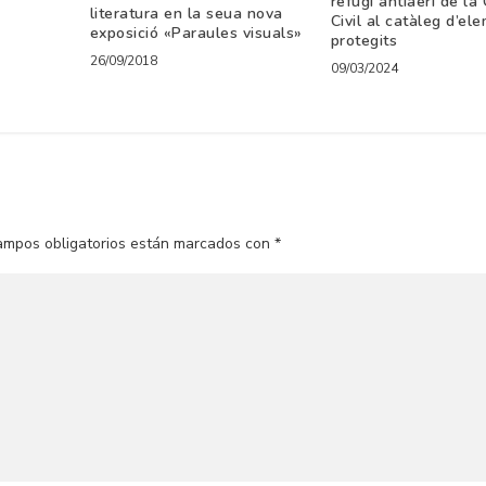
refugi antiaeri de la
literatura en la seua nova
Civil al catàleg d’el
exposició «Paraules visuals»
protegits
26/09/2018
09/03/2024
ampos obligatorios están marcados con
*