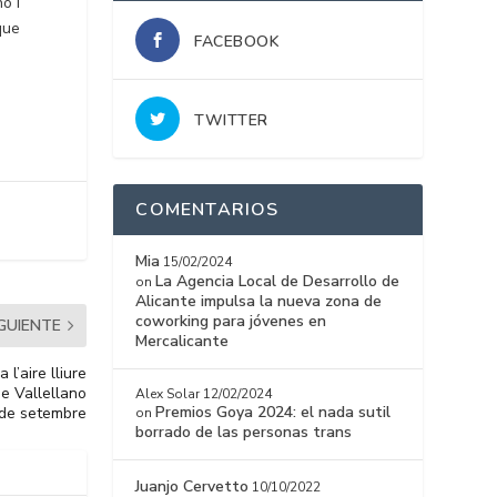
o i
que
FACEBOOK
TWITTER
COMENTARIOS
Mia
15/02/2024
La Agencia Local de Desarrollo de
on
Alicante impulsa la nueva zona de
coworking para jóvenes en
IGUIENTE
Mercalicante
 l’aire lliure
de Vallellano
Alex Solar
12/02/2024
Premios Goya 2024: el nada sutil
5 de setembre
on
borrado de las personas trans
Juanjo Cervetto
10/10/2022