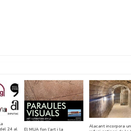
la
Alacant incorpora u
del 24 al
El MUA fon l’art i la