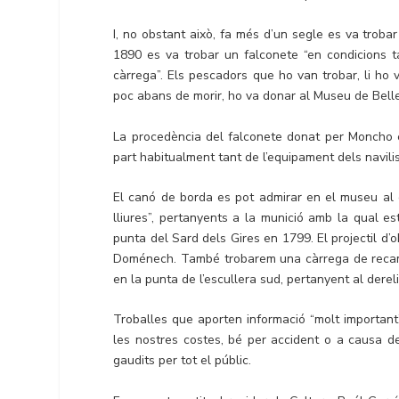
I, no obstant això, fa més d’un segle es va troba
1890 es va trobar un falconete “en condicions ta
càrrega”. Els pescadors que ho van trobar, li ho
poc abans de morir, ho va donar al Museu de Belle
La procedència del falconete donat per Moncho es
part habitualment tant de l’equipament dels navili
El canó de borda es pot admirar en el museu al co
lliures”, pertanyents a la munició amb la qual 
punta del Sard dels Gires en 1799. El projectil 
Doménech. També trobarem una càrrega de recamb
en la punta de l’escullera sud, pertanyent al dere
Troballes que aporten informació “molt important”
les nostres costes, bé per accident o a causa de
gaudits per tot el públic.