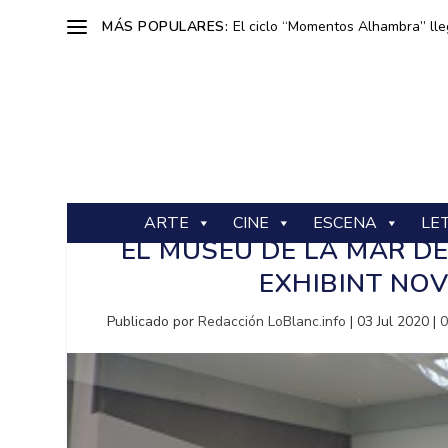
MÁS POPULARES:
El ciclo “Momentos Alhambra” lle
ARTE
CINE
ESCENA
LE
EL MUSEU DE LA MAR DE
EXHIBINT NOV
Publicado por
Redacción LoBlanc.info
|
03 Jul 2020
|