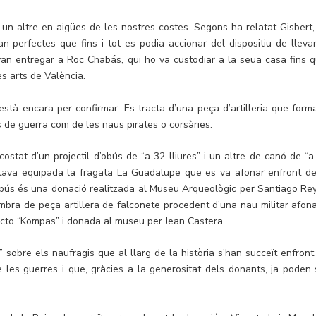
r un altre en aigües de les nostres costes. Segons ha relatat Gisbert,
n perfectes que fins i tot es podia accionar del dispositiu de llevar
 van entregar a Roc Chabás, qui ho va custodiar a la seua casa fins q
s arts de València.
tà encara per confirmar. Es tracta d’una peça d’artilleria que form
s de guerra com de les naus pirates o corsàries.
stat d’un projectil d’obús de “a 32 lliures” i un altre de canó de “a
estava equipada la fragata La Guadalupe que es va afonar enfront de
d’obús és una donació realitzada al Museu Arqueològic per Santiago Re
ra de peça artillera de falconete procedent d’una nau militar afon
licto “Kompas” i donada al museu per Jean Castera.
 sobre els naufragis que al llarg de la història s’han succeït enfront
 les guerres i que, gràcies a la generositat dels donants, ja poden 