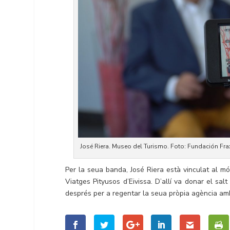
José Riera. Museo del Turismo. Foto: Fundación Fra
Per la seua banda, José Riera està vinculat al m
Viatges Pityusos d’Eivissa. D’allí va donar el sal
després per a regentar la seua pròpia agència amb