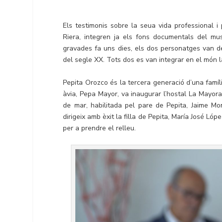
Els testimonis sobre la seua vida professional i 
Riera, integren ja els fons documentals del mu
gravades fa uns dies, els dos personatges van de
del segle XX. Tots dos es van integrar en el món l
Pepita Orozco és la tercera generació d’una famí
àvia, Pepa Mayor, va inaugurar l’hostal La Mayora
de mar, habilitada pel pare de Pepita, Jaime Mo
dirigeix amb èxit la filla de Pepita, María José Ló
per a prendre el relleu.