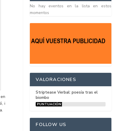
No hay eventos en la lista en estos
momentos
VALORACIONES
Striptease Verbal: poesía tras el
 en
biombo
, i
PUNTUACIÓN:
15%
a.
FOLLOW US