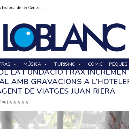
historia de un Centro...
TRAS
MÚSICA
TURISMO
CÓMIC
PEQUES
 DE LA FUNDACIÓ FRAX INCREMEN
AL AMB GRAVACIONS A L’HOTELE
AGENT DE VIATGES JUAN RIERA
0
|