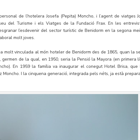
personal de l’hotelera Josefa (Pepita) Moncho, i l’agent de viatges J
seu del Turisme i els Viatges de la Fundació Frax. En les entrevis
sgranar l’esdevenir del sector turístic de Benidorm en la segona mei
aboral molt joves.
lia molt vinculada al món hoteler de Benidorm des de 1865, quan la s
, germen de la qual, en 1950, seria la Pensió la Mayora (en primera lí
ncho). En 1959 la família va inaugurar el conegut Hotel Brisa, que 
pez Moncho. I la cinquena generació, integrada pels néts, ja està prepar