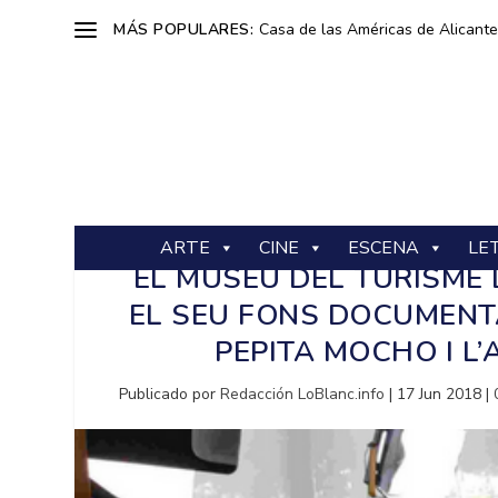
MÁS POPULARES:
Casa de las Américas de Alicante: 
ARTE
CINE
ESCENA
LE
EL MUSEU DEL TURISME
EL SEU FONS DOCUMENT
PEPITA MOCHO I L’
Publicado por
Redacción LoBlanc.info
|
17 Jun 2018
|