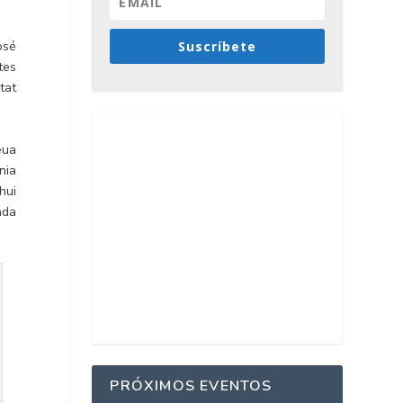
Suscríbete
osé
tes
tat
eua
nia
hui
ada
PRÓXIMOS EVENTOS