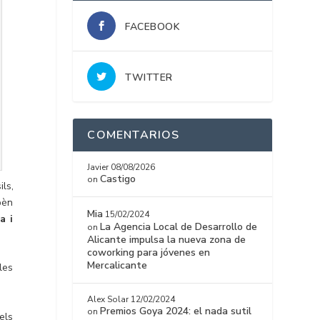
FACEBOOK
TWITTER
COMENTARIOS
Javier
08/08/2026
Castigo
on
ls,
epèn
Mia
15/02/2024
a i
La Agencia Local de Desarrollo de
on
Alicante impulsa la nueva zona de
coworking para jóvenes en
Mercalicante
les
Alex Solar
12/02/2024
Premios Goya 2024: el nada sutil
on
ls