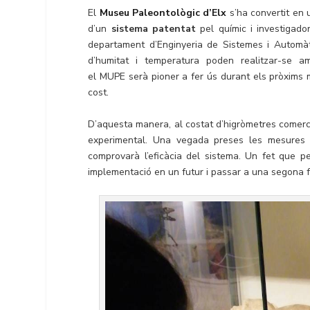
El
Museu Paleontològic d’Elx
s’ha convertit en 
d’un
sistema patentat
pel químic i investigad
departament d’Enginyeria de Sistemes i Automàt
d’humitat i temperatura poden realitzar-se a
el MUPE serà pioner a fer ús durant els pròxims
cost.
D’aquesta manera, al costat d’higròmetres comerci
experimental. Una vegada preses les mesures e
comprovarà l’eficàcia del sistema. Un fet que p
implementació en un futur i passar a una segona fa