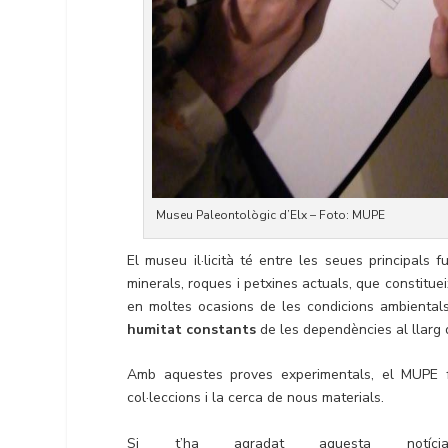
Museu Paleontològic d’Elx – Foto: MUPE
El museu il·licità té entre les seues principals 
minerals, roques i petxines actuals, que constitueix
en moltes ocasions de les condicions ambiental
humitat constants
de les dependències al llarg d
Amb aquestes proves experimentals, el MUPE 
col·leccions i la cerca de nous materials.
Si t’ha agradat aquesta notíci