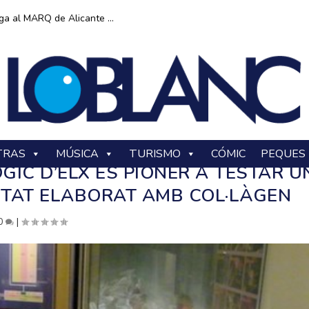
ga al MARQ de Alicante ...
TRAS
MÚSICA
TURISMO
CÓMIC
PEQUES
IC D’ELX ÉS PIONER A TESTAR U
TAT ELABORAT AMB COL·LÀGEN
0
|