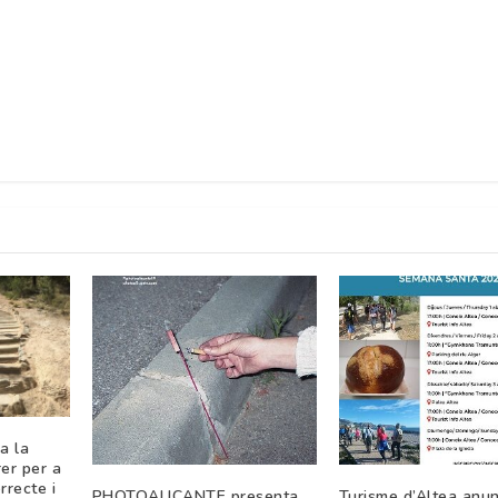
a la
er per a
rrecte i
PHOTOALICANTE presenta
Turisme d’Altea anun