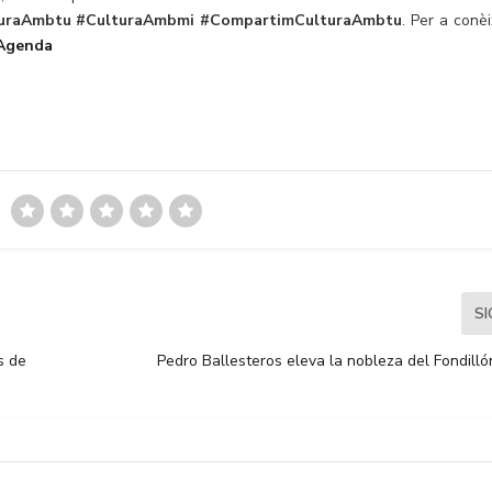
uraAmbtu
#CulturaAmbmi
#CompartimCulturaAmbtu
. Per a conèi
Agenda
S
s de
Pedro Ballesteros eleva la nobleza del Fondill