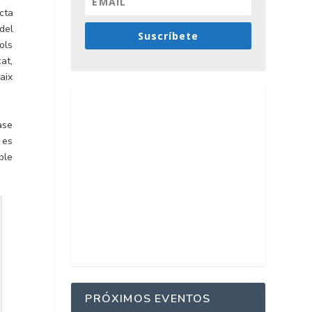
acta
del
Suscríbete
ols
at,
aix
ase
 es
ble
PRÓXIMOS EVENTOS