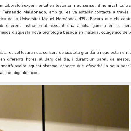
un laboratori experimental en testar un
nou sensor d’humitat
. Es tr
or
Fernando Maldonado
, amb qui es va establir contacte a través 
ica de la Universitat Miguel Hernández d’Elx. Encara que els contr
mb diferent instrumental, existint una àmplia gamma en el merc
 mesos d’aquesta nova tecnologia basada en material colagénico de b
als, es col·locaran els sensors de xicoteta grandària i que estan en f
n diferents hores al llarg del dia, i durant un parell de mesos,
ermetrà avalar aquest sistema, aspecte que afavorirà la seua possi
se de digitalització.