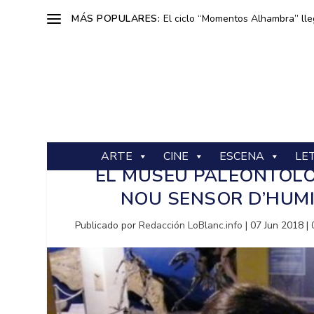
MÁS POPULARES:
El ciclo “Momentos Alhambra” lle
ARTE
CINE
ESCENA
LE
EL MUSEU PALEONTOLÒG
NOU SENSOR D’HUMI
Publicado por
Redacción LoBlanc.info
|
07 Jun 2018
|