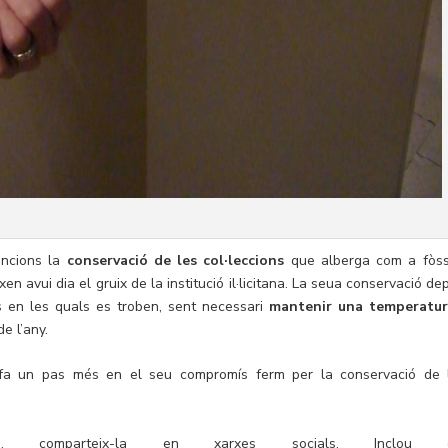
funcions la
conservació de les col·leccions
que alberga com a fòssi
en avui dia el gruix de la institució il·licitana. La seua conservació d
s en les quals es troben, sent necessari
mantenir una temperatur
e l’any.
fa un pas més en el seu compromís ferm per la conservació de 
a, comparteix-la en xarxes socials. Inclou e