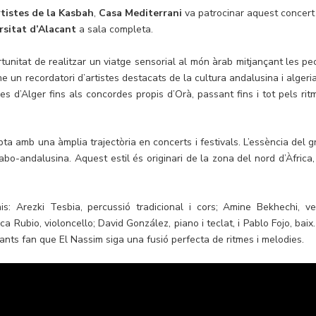
tistes de la Kasbah
,
Casa Mediterrani
va patrocinar aquest concert
rsitat d’Alacant
a sala completa.
rtunitat de realitzar un viatge sensorial al món àrab mitjançant les pe
me un recordatori d’artistes destacats de la cultura andalusina i algeri
es d’Alger fins als concordes propis d’Orà, passant fins i tot pels rit
a amb una àmplia trajectòria en concerts i festivals. L’essència del g
rabo-andalusina. Aquest estil és originari de la zona del nord d’Àfrica,
s: Arezki Tesbia, percussió tradicional i cors; Amine Bekhechi, ve
nica Rubio, violoncello; David González, piano i teclat, i Pablo Fojo, baix
rants fan que El Nassim siga una fusió perfecta de ritmes i melodies.