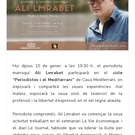
Hui dijous 10 de gener, a les 19.30 h., el periodista
marroquí
Ali Lmrabet
participarà en el
cicle
“Periodistes i el Mediterrani”
de Casa Mediterrani, on
exposarà i compartirà les seues experiències. Així
mateix, exposarà la seua visió de l’exercici de la
professió i la llibertat d’expressió en el veí regne alauita.
Periodista compromés, Ali Lmrabet va començar la seua
activitat treballant en el setmanari La Vie économique, i
el diari Le Journal, tabloide que va liderar la lluita per
obtindre nous espais de llibertat d’expressió al Marroc