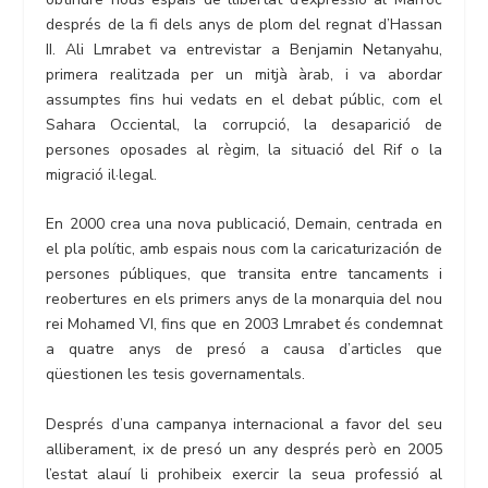
després de la fi dels anys de plom del regnat d’Hassan
II. Ali Lmrabet va entrevistar a Benjamin Netanyahu,
primera realitzada per un mitjà àrab, i va abordar
assumptes fins hui vedats en el debat públic, com el
Sahara Occiental, la corrupció, la desaparició de
persones oposades al règim, la situació del Rif o la
migració il·legal.
En 2000 crea una nova publicació, Demain, centrada en
el pla polític, amb espais nous com la caricaturización de
persones públiques, que transita entre tancaments i
reobertures en els primers anys de la monarquia del nou
rei Mohamed VI, fins que en 2003 Lmrabet és condemnat
a quatre anys de presó a causa d’articles que
qüestionen les tesis governamentals.
Després d’una campanya internacional a favor del seu
alliberament, ix de presó un any després però en 2005
l’estat alauí li prohibeix exercir la seua professió al