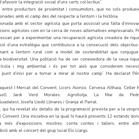
afavorir la integració social d’uns certs col·lectius”.
 entre productors de proximitat i consumidors, que no sols produei
onades amb el camp des del respecte a l’entorn i la història.
ionada amb el sector agrícola que porta associat una falta d’innovac
acions agrícoles com en la cerca de noves alternatives empresarials. P
essari per a experimentar una recuperació agrícola creadora de riqu
ació d’una estratègia que contribuïsca a la consecució dels objectius
mant a l’entorn rural com a model de sostenibilitat que conjugue
i la biodiversitat. Una població ha de ser coneixedora de la seua riqu
rícola i mig ambiental i és per tot això que considerem necess
punt d’inici per a tornar a mirar al nostre camp”. Ha declarat Pér
quest I Mercat del Convent, Licors Alonso, Cervesa Althaia, Celler 
o0, Jardi Verd Morales, Agrollotja, La Mar de Pedr
uadalest, Josefa Lledó Llinares i Granja el Parral.
t, qui ha revelat els detalls de la programació prevista per a la vespr
el Convent. Una iniciativa en la qual hi haurà presents 12 estands don
 més d’exposicions, mostres, conta contes i tallers, entre altr
ció amb el concert del grup local Els Llargs.