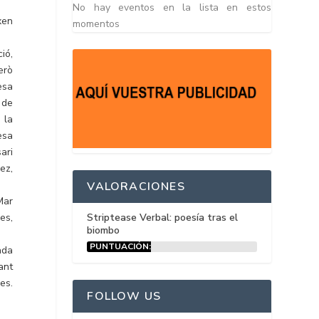
No hay eventos en la lista en estos
xen
momentos
ió,
erò
esa
 de
 la
esa
ari
ez,
VALORACIONES
Mar
es,
Striptease Verbal: poesía tras el
biombo
PUNTUACIÓN:
ada
15%
ant
es.
FOLLOW US