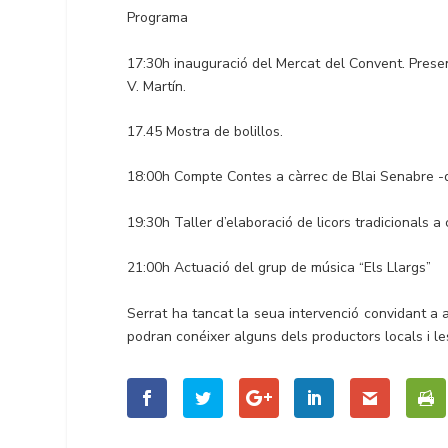
Programa
17:30h inauguració del Mercat del Convent. Present
V. Martín.
17.45 Mostra de bolillos.
18:00h Compte Contes a càrrec de Blai Senabre -des
19:30h Taller d’elaboració de licors tradicionals a
21:00h Actuació del grup de música “Els Llargs”
Serrat ha tancat la seua intervenció convidant a a
podran conéixer alguns dels productors locals i les