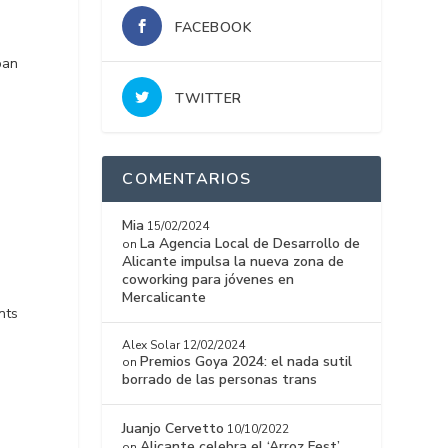
FACEBOOK
oan
TWITTER
COMENTARIOS
Mia
15/02/2024
La Agencia Local de Desarrollo de
on
Alicante impulsa la nueva zona de
coworking para jóvenes en
Mercalicante
nts
Alex Solar
12/02/2024
Premios Goya 2024: el nada sutil
on
borrado de las personas trans
Juanjo Cervetto
10/10/2022
Alicante celebra el ‘Arroz Fest’
on