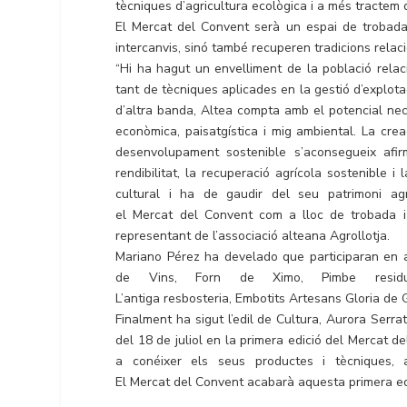
tècniques d’agricultura ecològica i a més tractem d’
El Mercat del Convent serà un espai de trobada
intercanvis, sinó també recuperen tradicions relaci
“Hi ha hagut un envelliment de la població relac
tant de tècniques aplicades en la gestió d’explot
d’altra banda, Altea compta amb el potencial nec
econòmica, paisatgística i mig ambiental. La cre
desenvolupament sostenible s’aconsegueix afir
rendibilitat, la recuperació agrícola sostenible 
cultural i ha de gaudir del seu patrimoni ag
el Mercat del Convent com a lloc de trobada i 
representant de l’associació alteana Agrollotja.
Mariano Pérez ha develado que participaran en a
de Vins, Forn de Ximo, Pimbe residu
L’antiga resbosteria, Embotits Artesans Gloria de G
Finalment ha sigut l’edil de Cultura, Aurora Serra
del 18 de juliol en la primera edició del Mercat d
a conéixer els seus productes i tècniques, a
El Mercat del Convent acabarà aquesta primera edi