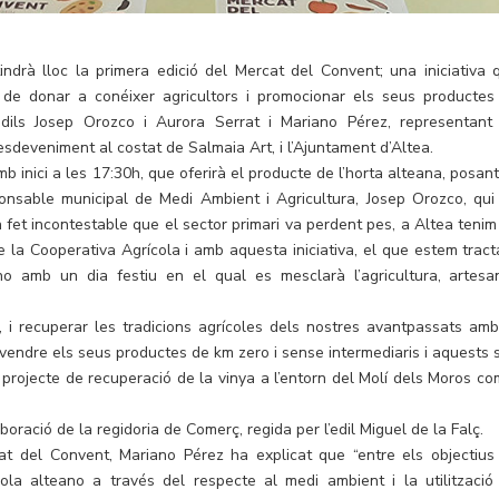
indrà lloc la primera edició del Mercat del Convent; una iniciativa 
t de donar a conéixer agricultors i promocionar els seus productes
edils Josep Orozco i Aurora Serrat i Mariano Pérez, representant
’esdeveniment al costat de Salmaia Art, i l’Ajuntament d’Altea.
b inici a les 17:30h, que oferirà el producte de l’horta alteana, posant
ponsable municipal de Medi Ambient i Agricultura, Josep Orozco, qui
un fet incontestable que el sector primari va perdent pes, a Altea tenim
e la Cooperativa Agrícola i amb aquesta iniciativa, el que estem tract
no amb un dia festiu en el qual es mesclarà l’agricultura, artesan
 i recuperar les tradicions agrícoles dels nostres avantpassats amb
 vendre els seus productes de km zero i sense intermediaris i aquests 
l projecte de recuperació de la vinya a l’entorn del Molí dels Moros co
ració de la regidoria de Comerç, regida per l’edil Miguel de la Falç.
at del Convent, Mariano Pérez ha explicat que “entre els objectius
cola alteano a través del respecte al medi ambient i la utilització