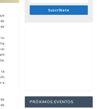
Suscríbete
que
 de
 de
-lo
 ha
 un
ant
ia,
 la
són
m a
 de
PRÓXIMOS EVENTOS
 de