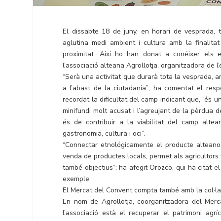
El dissabte 18 de juny, en horari de vesprada, t
aglutina medi ambient i cultura amb la finalita
proximitat. Així ho han donat a conéixer els 
l’associació alteana Agrollotja, organitzadora de l
“Serà una activitat que durarà tota la vesprada, am
a l’abast de la ciutadania”; ha comentat el res
recordat la dificultat del camp indicant que, “és 
minifundi molt acusat i l’agreujant de la pèrdua d
és de contribuir a la viabilitat del camp altea
gastronomia, cultura i oci”.
“Connectar etnológicamente el producte alteano,
venda de productes locals, permet als agricultors
també objectius”; ha afegit Orozco, qui ha citat e
exemple.
El Mercat del Convent compta també amb la col·labo
En nom de Agrollotja, coorganitzadora del Merc
l’associació està el recuperar el patrimoni agrí