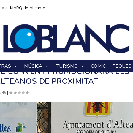
ga al MARQ de Alicante ...
TRAS
MÚSICA
TURISMO
CÓMIC
PEQUES
DEL CONVENT PROMOCIONARÀ ELS
LTEANOS DE PROXIMITAT
0
|