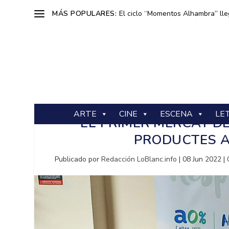
MÁS POPULARES:
El ciclo “Momentos Alhambra” lle
ARTE
CINE
ESCENA
LE
EL PRIMER MERCAT 
PRODUCTES A
Publicado por
Redacción LoBlanc.info
|
08 Jun 2022
|