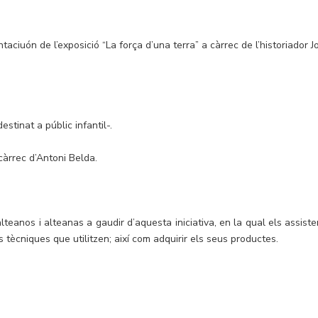
aciuón de l’exposició “La força d’una terra” a càrrec de l’historiador J
tinat a públic infantil-.
 càrrec d’Antoni Belda.
lteanos i alteanas a gaudir d’aquesta iniciativa, en la qual els assiste
 tècniques que utilitzen; així com adquirir els seus productes.