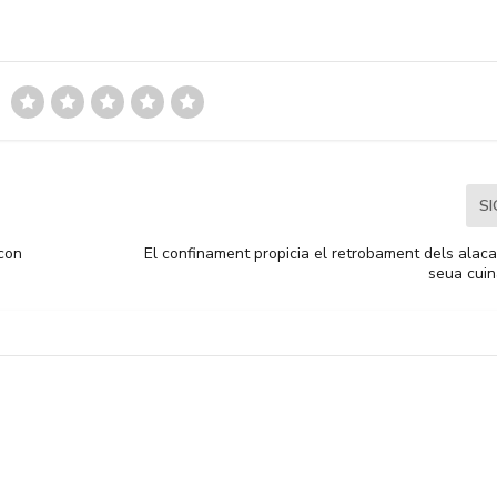
S
 con
El confinament propicia el retrobament dels alac
seua cuin