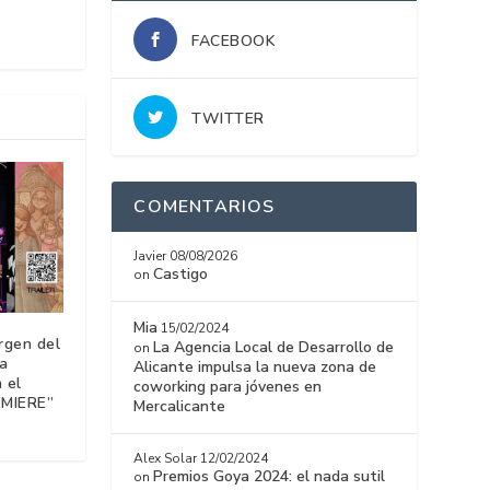
FACEBOOK
TWITTER
COMENTARIOS
Javier
08/08/2026
Castigo
on
Mia
15/02/2024
irgen del
La Agencia Local de Desarrollo de
on
a
Alicante impulsa la nueva zona de
 el
coworking para jóvenes en
EMIERE”
Mercalicante
Alex Solar
12/02/2024
Premios Goya 2024: el nada sutil
on