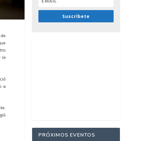
Suscríbete
 de
que
tro
 le
ció
o a
te.
gió
PRÓXIMOS EVENTOS