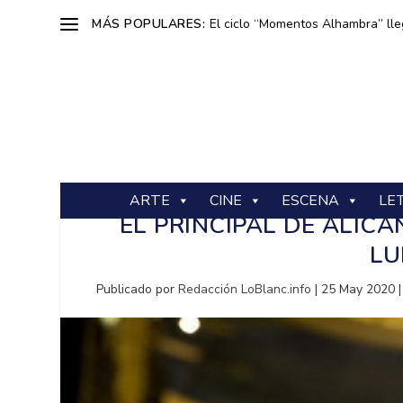
MÁS POPULARES:
El ciclo “Momentos Alhambra” lle
ARTE
CINE
ESCENA
LE
EL PRINCIPAL DE ALICA
LU
Publicado por
Redacción LoBlanc.info
|
25 May 2020