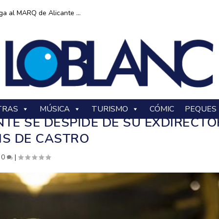
ga al MARQ de Alicante ...
TRAS
MÚSICA
TURISMO
CÓMIC
PEQUES
NTE SE DESPIDE DE SU EXDIRECTO
IS DE CASTRO
|
0
|