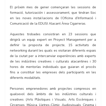
El pròxim mes de gener començaran les sessions de
formació, tutorización i assessorament, que tindran lloc
en les noves instal·lacions de l’Oficina d’Informació i
Comunicació de la EDUSI Alacant Àrea Cigarreras.
Aquestes trobades consistiran en 23 sessions que
dirigirà un equip expert en Proyect Management per a
definir la proposta de projecte, 15 activitats de
networking durant les quals es visitaran diferents espais
de la ciutat per a intercanviar experiències amb experts
de les indústries creatives i culturals alacantines i 30
hores de mentorías individuals que guiaran el procés
fins a constituir les empreses dels participants en les
diferents modalitats.
Persones emprenedores amb projectes compresos en
qualsevol dels àmbits de les indústries culturals i
creatives (Arts Plàstiques i Visuals, Arts Escèniques i
Circenses, Música, Lletres-Còmic, Audiovisuals, Cinema i