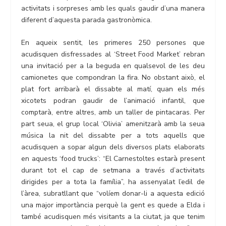
activitats i sorpreses amb les quals gaudir d’una manera
diferent d’aquesta parada gastronòmica.
En aqueix sentit, les primeres 250 persones que
acudisquen disfressades al ‘Street Food Market’ rebran
una invitació per a la beguda en qualsevol de les deu
camionetes que compondran la fira. No obstant això, el
plat fort arribarà el dissabte al matí, quan els més
xicotets podran gaudir de l’animació infantil, que
comptarà, entre altres, amb un taller de pintacaras. Per
part seua, el grup local ‘Olivia’ amenitzarà amb la seua
música la nit del dissabte per a tots aquells que
acudisquen a sopar algun dels diversos plats elaborats
en aquests ‘food trucks’: “El Carnestoltes estarà present
durant tot el cap de setmana a través d’activitats
dirigides per a tota la família”, ha assenyalat l’edil de
l’àrea, subratllant que “volíem donar-li a aquesta edició
una major importància perquè la gent es quede a Elda i
també acudisquen més visitants a la ciutat, ja que tenim