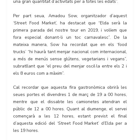
una gran quantitat d’activitats per a totes les edats”.
Per part seua, Amadou Sow, organitzador d’aquest
‘Street Food Market’, ha destacat que “Elda serà la
primera parada del nostre tour en 2019, i volíem que
fora especial donant-li un toc carnavalesc”. De la
mateixa manera, Sow ha recordat que en els ‘food
trucks’ “hi haurà tant menjar nacional com internacional,
a més de menús sense glútens, vegetarians i vegans”,
subratllant que “el preu del menjar oscil·la entre els 2 i
els 8 euros com a màxim”.
Cal recordar que aquesta fira gastronòmica obrirà les
seues portes el divendres 1 de març de 19 a 00 hores,
mentre que el dissabte les camionetes atendran el
públic de 12 a 00 hores. Quant al diumenge, el servei
començarà a les 12 hores, estant previst el final
d’aquesta edició del ‘Street Food Market’ d’Elda per a
les 19 hores.