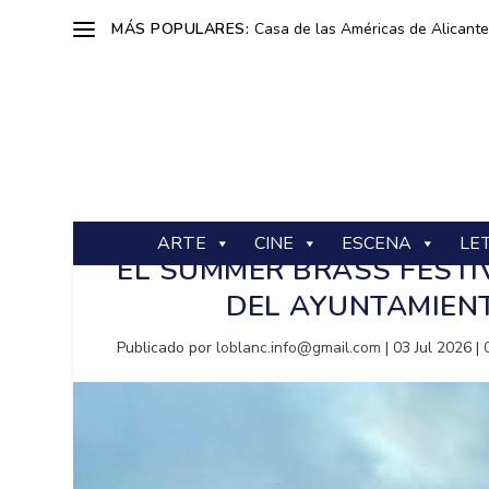
MÁS POPULARES:
Casa de las Américas de Alicante: 
ARTE
CINE
ESCENA
LE
EL SUMMER BRASS FESTIV
DEL AYUNTAMIEN
Publicado por
loblanc.info@gmail.com
|
03 Jul 2026
|