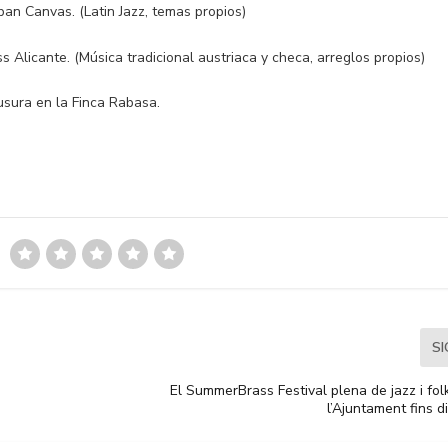
uban Canvas. (Latin Jazz, temas propios)
s Alicante. (Música tradicional austriaca y checa, arreglos propios)
ausura en la Finca Rabasa.
S
El SummerBrass Festival plena de jazz i fol
l’Ajuntament fins d