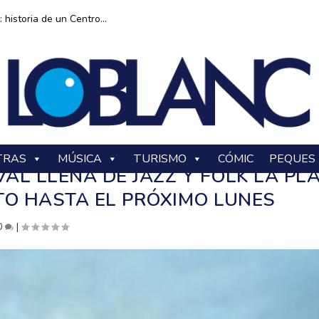
historia de un Centro...
TRAS
MÚSICA
TURISMO
CÓMIC
PEQUES
AL LLENA DE JAZZ Y FOLK LA PL
TO HASTA EL PRÓXIMO LUNES
0
|