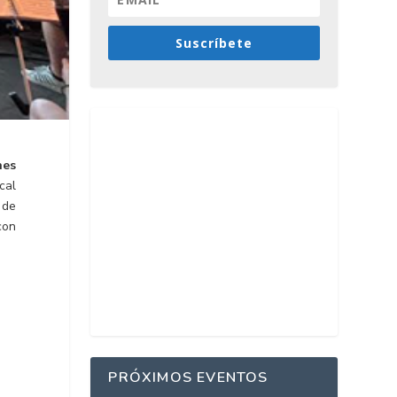
Suscríbete
nes
cal
 de
con
PRÓXIMOS EVENTOS