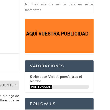
No hay eventos en la lista en estos
momentos
VALORACIONES
Striptease Verbal: poesía tras el
biombo
IGUIENTE
PUNTUACIÓN:
15%
k la plaça de
illuns que ve
FOLLOW US