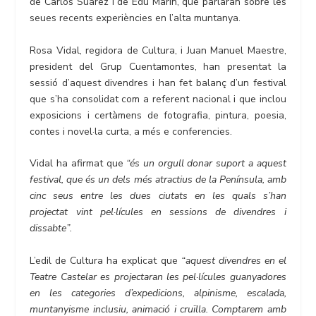
de Carlos Suárez i de Edu Marín, que parlaran sobre les
seues recents experiències en l’alta muntanya.
Rosa Vidal, regidora de Cultura, i Juan Manuel Maestre,
president del Grup Cuentamontes, han presentat la
sessió d’aquest divendres i han fet balanç d’un festival
que s’ha consolidat com a referent nacional i que inclou
exposicions i certàmens de fotografia, pintura, poesia,
contes i novel·la curta, a més e conferencies.
Vidal ha afirmat que
“és un orgull donar suport a aquest
festival, que és un dels més atractius de la Península, amb
cinc seus entre les dues ciutats en les quals s’han
projectat vint pel·lícules en sessions de divendres i
dissabte”.
L’edil de Cultura ha explicat que
“aquest divendres en el
Teatre Castelar es projectaran les pel·lícules guanyadores
en les categories d’expedicions, alpinisme, escalada,
muntanyisme inclusiu, animació i cruïlla. Comptarem amb