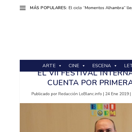
MÁS POPULARES:
El ciclo “Momentos Alhambra” lle
ARTE
CINE
ESCENA
LE
EL VII FESTIVAL INTE
CUENTA POR PRIMER
Publicado por
Redacción LoBlanc.info
|
24 Ene 2019