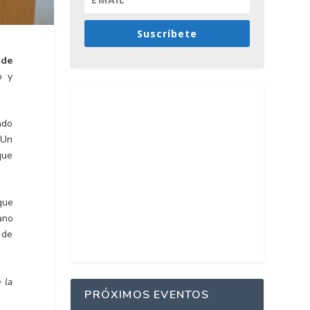
Suscríbete
 de
o y
ado
 Un
que
que
ano
 de
 la
PRÓXIMOS EVENTOS