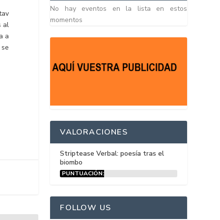
No hay eventos en la lista en estos
tav
momentos
 al
a a
 se
VALORACIONES
Striptease Verbal: poesía tras el
biombo
PUNTUACIÓN:
15%
FOLLOW US