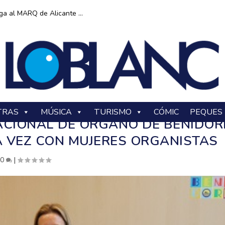
ga al MARQ de Alicante ...
TRAS
MÚSICA
TURISMO
CÓMIC
PEQUES
RNACIONAL DE ÓRGANO DE BENIDO
A VEZ CON MUJERES ORGANISTAS
|
0
|