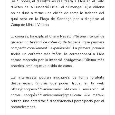
les 9 hores, el dissabte es realitzarà a Elda en el Saló
d’Actes de la Fundació Ficia i el diumenge 10, a Villena
on es durà a terme una eixida de camp la trobada del
qual serà en la Plaça de Santiago per a dirigir-se al
Camp de Mirra i Villena.
El congrés, ha explicat Charo Navalón
,“té una intenció de
generar un territori de cohesió, de trobada i que permeta
compartir coneixement i experiències”
. La primera jornada
tindrà un caràcter més teòric, la corresponent a Elda
estarà marcada per la intenció divulgativa i l’última més
pràctica, amb aqueixa eixida de camp.
Els interessats podran inscriure’s de forma gratuïta
descarregant l’imprés que poden trobar en la web
https://congreso775aniversario1244.com i enviar-ho al
correu congrés775aniversario@gmail.com. Així mateix,
rebran una acreditació d’assistència i participació per al
reconeixement.