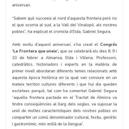
aniversari.
“Sabem què succeeix al nord d’aquesta frontera però no
el que ocorria al sud, a la Vall del Vinalopó, als nostres
pobles”, ha explicat el cronista d’Elda, Gabriel Segura.
Amb motiu d’aquest aniversari, s’ha creat el
Congrés
‘La Frontera que uneix’,
que se celebrarà els dies 8, 9 i
10 de febrer a Almansa, Elda i Villena. Professors,
catedràtics, historiadors i experts en la matèria de
primer nivell abordaran diferents temes relacionats amb
aquesta època històrica en la qual van conviure en un
mateix territori cultures diferents i que hui dia queden
escletxes perquè, tal com ha comentat Gabriel Segura
“aquella frontera pactada en el Tractat de Almizra va
tindre conseqüències al llarg dels segles, va suposar la
unió de moltes característiques dels nostres pobles on
compartim un comú denominador cultural, festiu, genètic
i gastronòmic, més enllà de la llengua”.