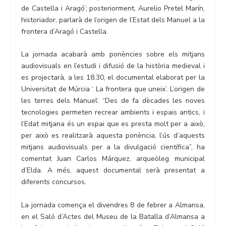
de Castella i Aragó’; posteriorment, Aurelio Pretel Marín,
historiador, parlarà de l’origen de l’Estat dels Manuel a la
frontera d’Aragó i Castella.
La jornada acabarà amb ponències sobre els mitjans
audiovisuals en l’estudi i difusió de la història medieval i
es projectarà, a les 18.30, el documental elaborat per la
Universitat de Múrcia ‘ La frontera que uneix’. L’origen de
les terres dels Manuel’. “Des de fa dècades les noves
tecnologies permeten recrear ambients i espais antics, i
l’Edat mitjana és un espai que es presta molt per a això,
per això es realitzarà aquesta ponència, l’ús d’aquests
mitjans audiovisuals per a la divulgació científica”, ha
comentat Juan Carlos Márquez, arqueòleg municipal
d’Elda. A més, aquest documental serà presentat a
diferents concursos.
La jornada comença el divendres 8 de febrer a Almansa,
en el Saló d’Actes del Museu de la Batalla d’Almansa a