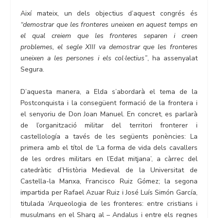
Així mateix, un dels objectius d’aquest congrés és
“demostrar que les fronteres uneixen en aquest temps en
el qual creiem que les fronteres separen i creen
problemes, el segle XIII va demostrar que les fronteres
uneixen a les persones i els col·lectius”
, ha assenyalat
Segura.
D’aquesta manera, a Elda s’abordarà el tema de la
Postconquista i la consegüent formació de la frontera i
el senyoriu de Don Joan Manuel. En concret, es parlarà
de l’organització militar del territori fronterer i
castellología a tavés de les següents ponències: La
primera amb el títol de ‘La forma de vida dels cavallers
de les ordres militars en l’Edat mitjana’, a càrrec del
catedràtic d’Història Medieval de la Universitat de
Castella-la Manxa, Francisco Ruiz Gómez; la segona
impartida per Rafael Azuar Ruiz i José Luís Simón García,
titulada ‘Arqueologia de les fronteres: entre cristians i
musulmans en el Sharq al – Andalus i entre els regnes