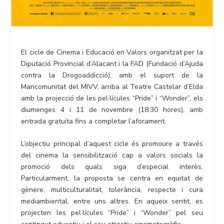
El cicle de Cinema i Educació en Valors organitzat per la
Diputació Provincial d’Alacant i la FAD (Fundació d’Ajuda
contra la Drogoaddicció), amb el suport de la
Mancomunitat del MIVV, arriba al Teatre Castelar d’Elda
amb la projecció de les pel·lícules “Pride” i “Wonder”, els
diumenges 4 i 11 de novembre (18.30 hores), amb
entrada gratuïta fins a completar l’aforament.
L’objectiu principal d’aquest cicle és promoure a través
del cinema la sensibilització cap a valors socials la
promoció dels quals siga d’especial interès.
Particularment, la proposta se centra en equitat de
gènere, multiculturalitat, tolerància, respecte i cura
mediambiental, entre uns altres. En aqueix sentit, es
projecten les pel·lícules “Pride” i “Wonder” pel seu