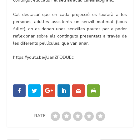
contingut educatiu i el seu atractiu cinematogràfic.
Cal destacar que en cada projecció es lliurarà a les
persones adultes assistents un senzill material (tipus
fullet), on es donen unes senzilles pautes per a poder
reflexionar sobre els continguts presentats a través de
les diferents pel·lícules, que van anar.
https://youtu.be/jUanZFQDUEc
RATE: