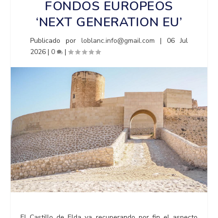
FONDOS EUROPEOS
‘NEXT GENERATION EU’
Publicado por
loblanc.info@gmail.com
|
06 Jul
2026
|
0
|
El Castillo de Elda va recuperando por fin el aspecto