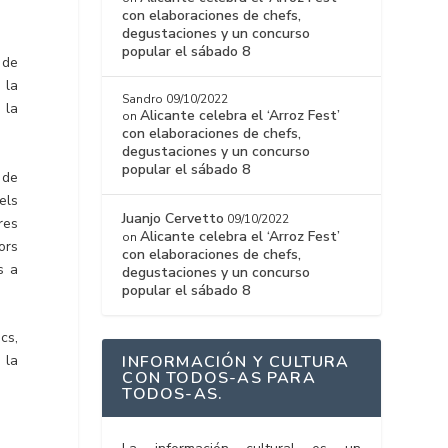
con elaboraciones de chefs,
degustaciones y un concurso
popular el sábado 8
 de
 la
Sandro
09/10/2022
 la
Alicante celebra el ‘Arroz Fest’
on
con elaboraciones de chefs,
degustaciones y un concurso
popular el sábado 8
 de
els
Juanjo Cervetto
09/10/2022
res
Alicante celebra el ‘Arroz Fest’
on
tors
con elaboraciones de chefs,
s a
degustaciones y un concurso
popular el sábado 8
ics,
 la
INFORMACIÓN Y CULTURA
CON TODOS-AS PARA
TODOS-AS.