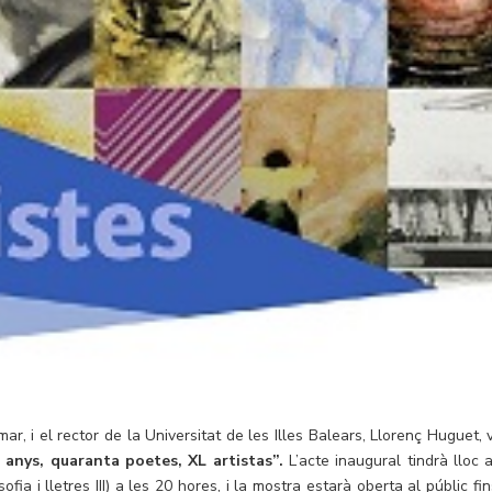
ar, i el rector de la Universitat de les Illes Balears, Llorenç Huguet, 
 anys, quaranta poetes, XL artistas”.
L’acte inaugural tindrà lloc a
ia i lletres III) a les 20 hores, i la mostra estarà oberta al públic fin