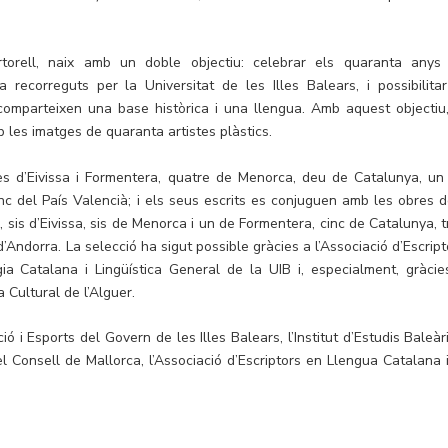
rtorell, naix amb un doble objectiu: celebrar els quaranta anys
 recorreguts per la Universitat de les Illes Balears, i possibilitar
 que comparteixen una base històrica i una llengua. Amb aquest objectiu,
les imatges de quaranta artistes plàstics.
es d’Eivissa i Formentera, quatre de Menorca, deu de Catalunya, un
inc del País Valencià; i els seus escrits es conjuguen amb les obres d
, sis d’Eivissa, sis de Menorca i un de Formentera, cinc de Catalunya, t
d’Andorra. La selecció ha sigut possible gràcies a l’Associació d’Escrip
a Catalana i Lingüística General de la UIB i, especialment, gràcie
a Cultural de l’Alguer.
ió i Esports del Govern de les Illes Balears, l’Institut d’Estudis Baleàr
l Consell de Mallorca, l’Associació d’Escriptors en Llengua Catalana i