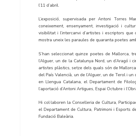
l’11 d’abril.
L’exposició, supervisada per Antoni Torres Ma
coneixement, ensenyament, investigació i cultura
visibilitat i l’intercanvi d’artistes i escriptors
mostra uneix les paraules de quaranta poetes amb 
S’han seleccionat quinze poetes de Mallorca, tr
l’Alguer, un de la Catalunya Nord, un d’Aragó i c
artistes plàstics, setze dels quals són de Mallorca
del País Valencià, un de l’Alguer, un de Terol i un 
en Llengua Catalana, el Departament de Filologi
l’aportació d’Antoni Artigues, Espai Octubre i l’Obr
Hi col·laboren la Conselleria de Cultura, Participac
el Departament de Cultura, Patrimoni i Esports de
Fundació Baleària.