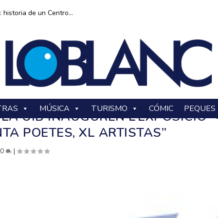
historia de un Centro...
TRAS
MÚSICA
TURISMO
CÓMIC
PEQUES
 LA UIB INAUGUREN L’EXPOSICIÓ “
TA POETES, XL ARTISTAS”
|
0
|