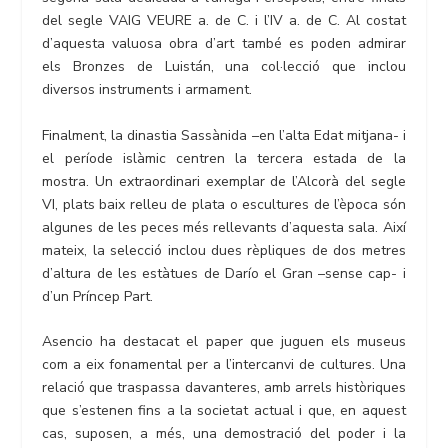
del segle VAIG VEURE a. de C. i l’IV a. de C. Al costat
d’aquesta valuosa obra d’art també es poden admirar
els Bronzes de Luistán, una col·lecció que inclou
diversos instruments i armament.
Finalment, la dinastia Sassànida –en l’alta Edat mitjana- i
el període islàmic centren la tercera estada de la
mostra. Un extraordinari exemplar de l’Alcorà del segle
VI, plats baix relleu de plata o escultures de l’època són
algunes de les peces més rellevants d’aquesta sala. Així
mateix, la selecció inclou dues rèpliques de dos metres
d’altura de les estàtues de Darío el Gran –sense cap- i
d’un Príncep Part.
Asencio ha destacat el paper que juguen els museus
com a eix fonamental per a l’intercanvi de cultures. Una
relació que traspassa davanteres, amb arrels històriques
que s’estenen fins a la societat actual i que, en aquest
cas, suposen, a més, una demostració del poder i la