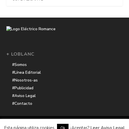
+ LOBLANC
#Somos
#Línea Editorial
#Nosotros-as
#Publicidad
#Aviso Legal
#Contacto
Una receta de
| Cocinada con cariño por
Electrico Romance
Esta página utiliza cookies
¿Aceptas?
Leer Aviso Legal
Ok