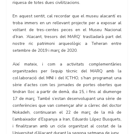
riquesa de totes dues civilitzacions.
En aquest sentit, cal recordar que el museu alacantí es
troba immers en un rellevant projecte per a exposar al
voltant de tres-centes peces en el Museu Nacional
d’Iran. ‘Alacant, tresors del MARQ’ traslladarà part del
nostre ric patrimoni arqueològic a Teheran entre
setembre de 2019 i març de 2020.
Així mateix, i com a activitats complementàries
organitzades per l’equip tècnic del MARQ amb la
col·laboració del MNI i del ICTHO, s’han programat una
sèrie d’actes com les jornades de portes obertes que
tindran lloc a partir de demà, dia 15, i fins al diumenge
17 de març. També s’estan desenvolupant una sèrie de
conferències que van començar ahir a càrrec del doctor
Nokadeh, continuaran el 22 de març de la mà de
l’ambaixador d’Espanya a Iran, Eduardo López Busquets,
i finalitzaran amb un cicle organitzat al costat de la
Universitat d’Alacant durant la segona setmana de juny.