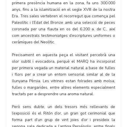
primera presència humana en la zona, fa uns 300.000
anys, fins a la islamització en el segle XVIII de la nostra
Era. Tres sales vertebren el recorregut que comença pel
Paleolític i l’Edat del Bronze amb una selecció de peces
coronada per una flauta en os del 6.200 a. de C., així
com ancestrals testimoniatges d’escriptures uniformes o
ceràmiques del Neolític.
Precisament en aquesta peça el visitant percebrà una
olor subtil i evocadora, perquè el MARQ ha incorporat
per primera vegada un material natural a base de fulles
i flors per a crear un entorn sensorial similar al de la
llunyana Pèrsia. Les vitrines estan folrades amb molsa,
fulles o margarides, entre altres elements especialment
tractats per a desprendre una aroma natural.
Però sens dubte, un dels tresors més rellevants de
l’exposició és el Ritón d’or, un gran got cerimonial que
forma part d’un grup de vint joies d’or i presideix la
segona sala dedicada a l’antiga Persépolis, entre finals