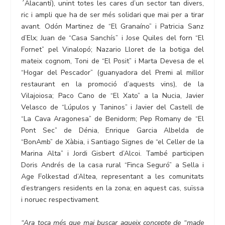
´Alacantí), unint totes les cares d’un sector tan divers,
ric i ampli que ha de ser més solidari que mai per a tirar
avant. Odón Martinez de “El Granaíno” i Patricia Sanz
d’Elx; Juan de “Casa Sanchís” i Jose Quiles del forn “El
Fornet” pel Vinalopó; Nazario Lloret de la botiga del
mateix cognom, Toni de “El Posit” i Marta Devesa de el
“Hogar del Pescador” (guanyadora del Premi al millor
restaurant en la promoció d’aquests vins), de la
Vilajoiosa; Paco Cano de “El Xato” a la Nucia, Javier
Velasco de “Lúpulos y Taninos” i Javier del Castell de
“La Cava Aragonesa” de Benidorm; Pep Romany de “El
Pont Sec” de Dénia, Enrique Garcia Albelda de
“BonAmb” de Xàbia, i Santiago Signes de “el Celler de la
Marina Alta” i Jordi Gisbert d’Alcoi. També participen
Doris Andrés de la casa rural “Finca Seguró” a Sella i
Age Folkestad d’Altea, representant a les comunitats
d’estrangers residents en la zona; en aquest cas, suïssa
i noruec respectivament.
“Ara toca més que mai buscar aqueix concepte de “made