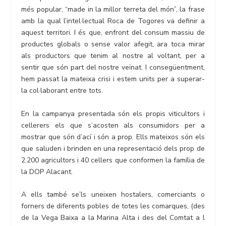
més popular, “made in la millor terreta del món”, la frase
amb la qual l’intel·lectual Roca de Togores va definir a
aquest territori. I és que, enfront del consum massiu de
productes globals o sense valor afegit, ara toca mirar
als productors que tenim al nostre al voltant, per a
sentir que són part del nostre veïnat. I consegüentment,
hem passat la mateixa crisi i estem units per a superar-
la col·laborant entre tots.
En la campanya presentada són els propis viticultors i
cellerers els que s’acosten als consumidors per a
mostrar que són d’ací i són a prop. Ells mateixos són els
que saluden i brinden en una representació dels prop de
2.200 agricultors i 40 cellers que conformen la família de
la DOP Alacant.
A ells també se’ls uneixen hostalers, comerciants o
forners de diferents pobles de totes les comarques, (des
de la Vega Baixa a la Marina Alta i des del Comtat a l