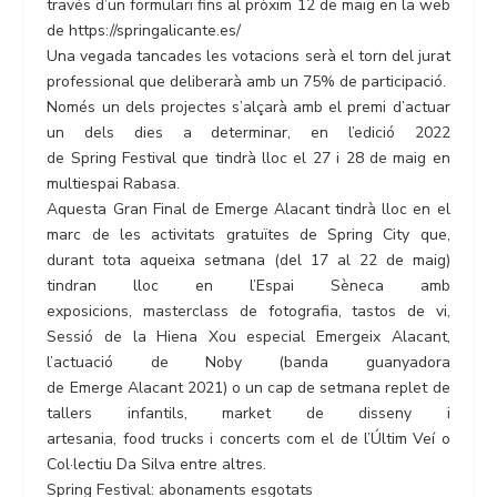
través d’un formulari fins al pròxim 12 de maig en la web
de https://springalicante.es/
Una vegada tancades les votacions serà el torn del jurat
professional que deliberarà amb un 75% de participació.
Només un dels projectes s’alçarà amb el premi d’actuar
un dels dies a determinar, en l’edició 2022
de Spring Festival que tindrà lloc el 27 i 28 de maig en
multiespai Rabasa.
Aquesta Gran Final de Emerge Alacant tindrà lloc en el
marc de les activitats gratuïtes de Spring City que,
durant tota aqueixa setmana (del 17 al 22 de maig)
tindran lloc en l’Espai Sèneca amb
exposicions, masterclass de fotografia, tastos de vi,
Sessió de la Hiena Xou especial Emergeix Alacant,
l’actuació de Noby (banda guanyadora
de Emerge Alacant 2021) o un cap de setmana replet de
tallers infantils, market de disseny i
artesania, food trucks i concerts com el de l’Últim Veí o
Col·lectiu Da Silva entre altres.
Spring Festival: abonaments esgotats