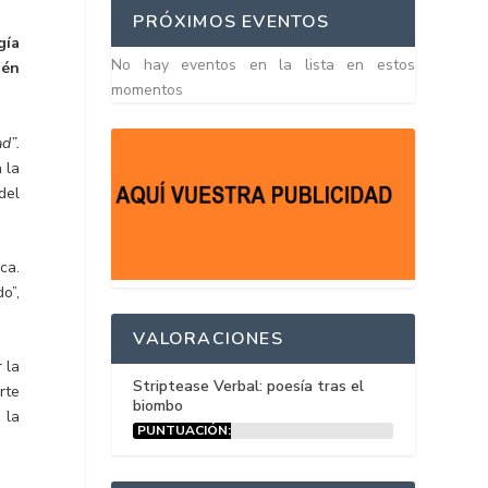
PRÓXIMOS EVENTOS
gía
No hay eventos en la lista en estos
ién
momentos
d”.
 la
del
ca.
o”,
VALORACIONES
 la
Striptease Verbal: poesía tras el
rte
biombo
 la
PUNTUACIÓN:
15%