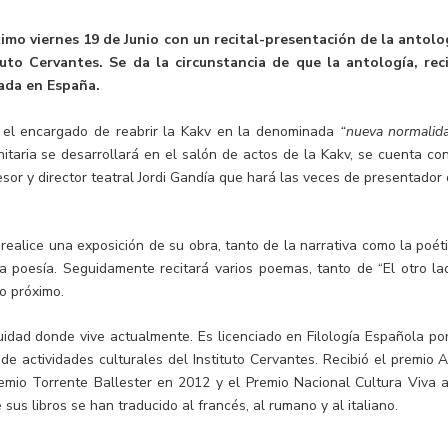
imo viernes 19 de Junio con un recital-presentación de la antolo
tuto Cervantes. Se da la circunstancia de que la antología, rec
tada en España.
erá el encargado de reabrir la Kakv en la denominada
“nueva normalida
taria se desarrollará en el salón de actos de la Kakv, se cuenta con
sor y director teatral Jordi Gandía que hará las veces de presentador 
 realice una exposición de su obra, tanto de la narrativa como la poéti
poesía. Seguidamente recitará varios poemas, tanto de “El otro lad
ño próximo.
idad donde vive actualmente. Es licenciado en Filología Española por
e actividades culturales del Instituto Cervantes. Recibió el premio A
mio Torrente Ballester en 2012 y el Premio Nacional Cultura Viva a
sus libros se han traducido al francés, al rumano y al italiano.