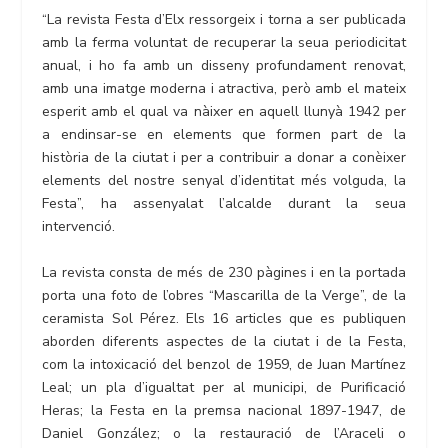
“La revista Festa d’Elx ressorgeix i torna a ser publicada
amb la ferma voluntat de recuperar la seua periodicitat
anual, i ho fa amb un disseny profundament renovat,
amb una imatge moderna i atractiva, però amb el mateix
esperit amb el qual va nàixer en aquell llunyà 1942 per
a endinsar-se en elements que formen part de la
història de la ciutat i per a contribuir a donar a conèixer
elements del nostre senyal d’identitat més volguda, la
Festa”, ha assenyalat l’alcalde durant la seua
intervenció.
La revista consta de més de 230 pàgines i en la portada
porta una foto de l’obres “Mascarilla de la Verge”, de la
ceramista Sol Pérez. Els 16 articles que es publiquen
aborden diferents aspectes de la ciutat i de la Festa,
com la intoxicació del benzol de 1959, de Juan Martínez
Leal; un pla d’igualtat per al municipi, de Purificació
Heras; la Festa en la premsa nacional 1897-1947, de
Daniel González; o la restauració de l’Araceli o