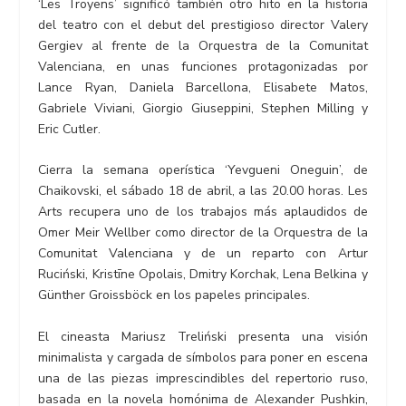
‘Les Troyens’ significó también otro hito en la historia
del teatro con el debut del prestigioso director Valery
Gergiev al frente de la Orquestra de la Comunitat
Valenciana, en unas funciones protagonizadas por
Lance Ryan, Daniela Barcellona, Elisabete Matos,
Gabriele Viviani, Giorgio Giuseppini, Stephen Milling y
Eric Cutler.
Cierra la semana operística ‘Yevgueni Oneguin’, de
Chaikovski, el sábado 18 de abril, a las 20.00 horas. Les
Arts recupera uno de los trabajos más aplaudidos de
Omer Meir Wellber como director de la Orquestra de la
Comunitat Valenciana y de un reparto con Artur
Ruciński, Kristīne Opolais, Dmitry Korchak, Lena Belkina y
Günther Groissböck en los papeles principales.
El cineasta Mariusz Treliński presenta una visión
minimalista y cargada de símbolos para poner en escena
una de las piezas imprescindibles del repertorio ruso,
basada en la novela homónima de Alexander Pushkin,