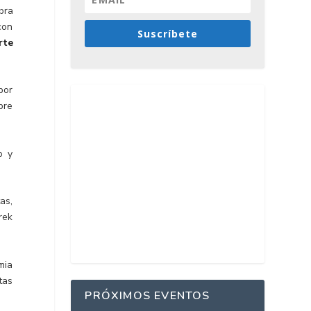
bra
con
Suscríbete
rte
por
bre
o y
as,
rek
mia
tas
PRÓXIMOS EVENTOS