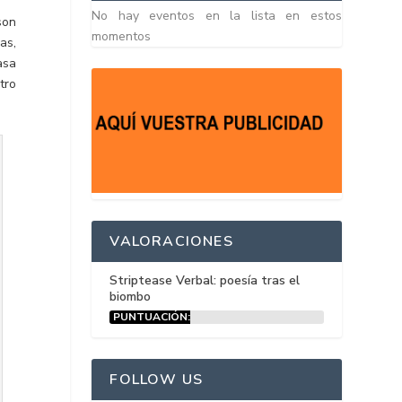
No hay eventos en la lista en estos
son
momentos
as,
asa
tro
VALORACIONES
Striptease Verbal: poesía tras el
biombo
PUNTUACIÓN:
15%
FOLLOW US