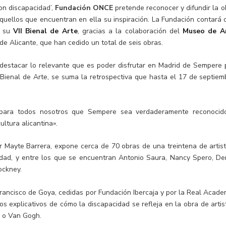
con discapacidad’,
Fundación ONCE
pretende reconocer y difundir la o
aquellos que encuentran en ella su inspiración. La Fundación contará 
n su
VII Bienal de Arte
, gracias a la colaboración del
Museo de A
de Alicante, que han cedido un total de seis obras.
o destacar lo relevante que es poder disfrutar en Madrid de Sempere 
a Bienal de Arte, se suma la retrospectiva que hasta el 17 de septiem
 para todos nosotros que Sempere sea verdaderamente reconocid
ultura alicantina».
or Mayte Barrera, expone cerca de 70 obras de una treintena de artist
dad, y entre los que se encuentran Antonio Saura, Nancy Spero, De
ockney.
rancisco de Goya, cedidas por Fundación Ibercaja y por la Real Acade
os explicativos de cómo la discapacidad se refleja en la obra de artis
 o Van Gogh.