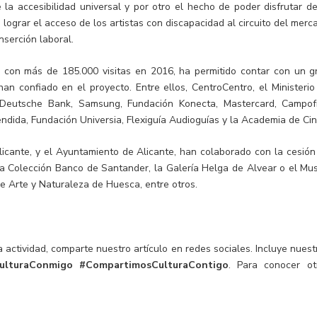
 la accesibilidad universal y por otro el hecho de poder disfrutar de
s lograr el acceso de los artistas con discapacidad al circuito del merc
inserción laboral.
l, con más de 185.000 visitas en 2016, ha permitido contar con un g
n confiado en el proyecto. Entre ellos, CentroCentro, el Ministerio
 Deutsche Bank, Samsung, Fundación Konecta, Mastercard, Campofr
dida, Fundación Universia, Flexiguía Audioguías y la Academia de Cin
ante, y el Ayuntamiento de Alicante, han colaborado con la cesión
la Colección Banco de Santander, la Galería Helga de Alvear o el Mu
de Arte y Naturaleza de Huesca, entre otros.
 actividad, comparte nuestro artículo en redes sociales. Incluye nuest
ulturaConmigo
#CompartimosCulturaContigo
. Para conocer ot