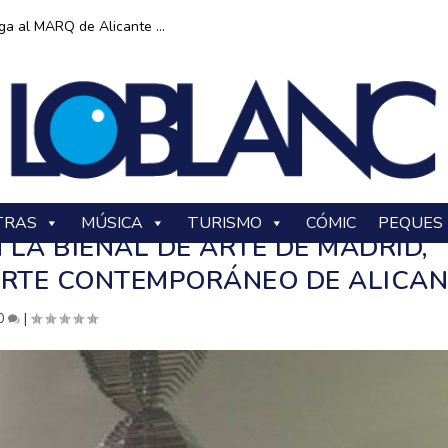
ga al MARQ de Alicante ...
TRAS
MÚSICA
TURISMO
CÓMIC
PEQUES
 LA BIENAL DE ARTE DE MADRID,
ARTE CONTEMPORÁNEO DE ALICAN
0
|