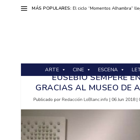
MÁS POPULARES:
El ciclo “Momentos Alhambra” lle
ARTE
CINE
ESCENA
LE
EUSEBIO SEMPERE EN
GRACIAS AL MUSEO DE 
Publicado por
Redacción LoBlanc.info
|
06 Jun 2018
|