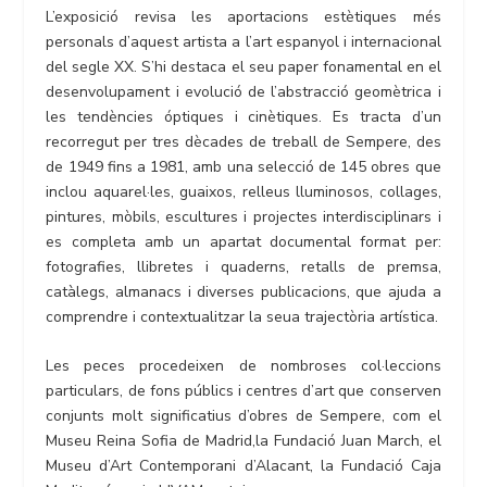
L’exposició revisa les aportacions estètiques més
personals d’aquest artista a l’art espanyol i internacional
del segle XX. S’hi destaca el seu paper fonamental en el
desenvolupament i evolució de l’abstracció geomètrica i
les tendències óptiques i cinètiques. Es tracta d’un
recorregut per tres dècades de treball de Sempere, des
de 1949 fins a 1981, amb una selecció de 145 obres que
inclou aquarel·les, guaixos, relleus lluminosos, collages,
pintures, mòbils, escultures i projectes interdisciplinars i
es completa amb un apartat documental format per:
fotografies, llibretes i quaderns, retalls de premsa,
catàlegs, almanacs i diverses publicacions, que ajuda a
comprendre i contextualitzar la seua trajectòria artística.
Les peces procedeixen de nombroses col·leccions
particulars, de fons públics i centres d’art que conserven
conjunts molt significatius d’obres de Sempere, com el
Museu Reina Sofia de Madrid,la Fundació Juan March, el
Museu d’Art Contemporani d’Alacant, la Fundació Caja