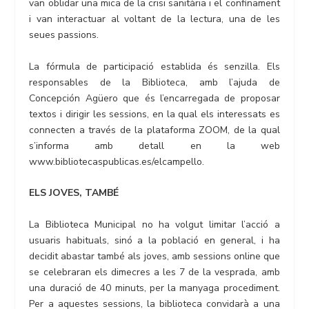
van oblidar una mica de la crisi sanitària i el confinament
i van interactuar al voltant de la lectura, una de les
seues passions.
La fórmula de participació establida és senzilla. Els
responsables de la Biblioteca, amb l’ajuda de
Concepción Agüero que és l’encarregada de proposar
textos i dirigir les sessions, en la qual els interessats es
connecten a través de la plataforma ZOOM, de la qual
s’informa amb detall en la web
www.bibliotecaspublicas.es/elcampello.
ELS JOVES, TAMBÉ
La Biblioteca Municipal no ha volgut limitar l’acció a
usuaris habituals, sinó a la població en general, i ha
decidit abastar també als joves, amb sessions online que
se celebraran els dimecres a les 7 de la vesprada, amb
una duració de 40 minuts, per la manyaga procediment.
Per a aquestes sessions, la biblioteca convidarà a una