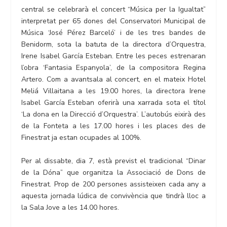
central se celebrarà el concert “Música per la Igualtat”
interpretat per 65 dones del Conservatori Municipal de
Música ‘José Pérez Barceló’ i de les tres bandes de
Benidorm, sota la batuta de la directora d’Orquestra,
Irene Isabel García Esteban. Entre les peces estrenaran
l’obra ‘Fantasia Espanyola’, de la compositora Regina
Artero. Com a avantsala al concert, en el mateix Hotel
Meliá Villaitana a les 19.00 hores, la directora Irene
Isabel García Esteban oferirà una xarrada sota el títol
‘La dona en la Direcció d’Orquestra’. L’autobús eixirà des
de la Fonteta a les 17.00 hores i les places des de
Finestrat ja estan ocupades al 100%.
Per al dissabte, dia 7, està previst el tradicional “Dinar
de la Dóna” que organitza la Associació de Dons de
Finestrat. Prop de 200 persones assisteixen cada any a
aquesta jornada lúdica de convivència que tindrà lloc a
la Sala Jove a les 14.00 hores.