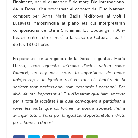
Finalment, per al diumenge 8 de març, Dia Internacional
de la Dona, s’ha programat el concert del Duo Nannerl
compost per Anna Maria Badia Nikiforova al violí i
Elizaveta Yaroshinkaia al piano els qui interpretaran
composicions de Clara Shumman, Lili Boulanger i Amy
Beach, entre altres. Serà a la Casa de Cultura a partir
de les 19.00 hores.
En paraules de la regidora de la Dona i d’Igualtat, María
Llorca,
“amb aquesta setmana d’actes volem cridar
l’atenció, un any més, sobre la importància de remar
unidps cap a la igualtat real en tots els àmbits de la
societat tant professional com econòmic i personal. Per
això, és tan important el Pla d’Igualtat que hem aprovat
per a tota la localitat i al qual convoquem a participar a
totes les parts que conformen la nostra societat. Per a
avançar tots a l’una per la igualtat d’oportunitats i drets
per a homes i dones”.