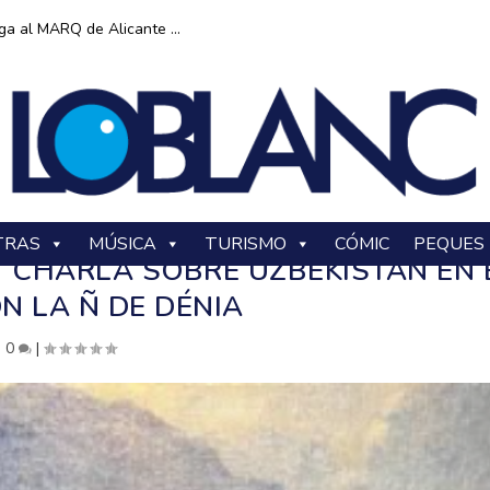
ga al MARQ de Alicante ...
TRAS
MÚSICA
TURISMO
CÓMIC
PEQUES
: CHARLA SOBRE UZBEKISTAN EN 
N LA Ñ DE DÉNIA
|
0
|