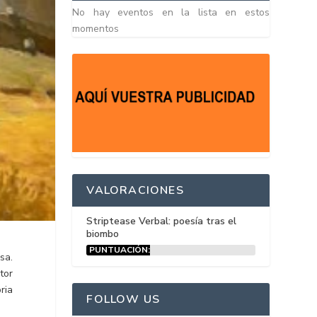
No hay eventos en la lista en estos
momentos
VALORACIONES
Striptease Verbal: poesía tras el
biombo
PUNTUACIÓN:
sa.
15%
tor
ria
FOLLOW US