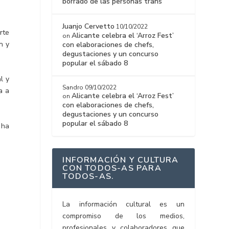
borrado de las personas trans
Juanjo Cervetto
10/10/2022
rte
Alicante celebra el ‘Arroz Fest’
on
n y
con elaboraciones de chefs,
degustaciones y un concurso
popular el sábado 8
l y
Sandro
09/10/2022
a a
Alicante celebra el ‘Arroz Fest’
on
con elaboraciones de chefs,
degustaciones y un concurso
popular el sábado 8
 ha
INFORMACIÓN Y CULTURA
CON TODOS-AS PARA
TODOS-AS.
La información cultural es un
compromiso de los medios,
profesionales y colaboradores que