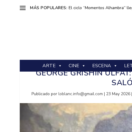
MÁS POPULARES:
El ciclo “Momentos Alhambra” lle
ARTE
CINE
ESCENA
LE
GEORGE GRISHIN ULFAT
SALÓ
Publicado por
loblanc.info@gmail.com
|
23 May 2026