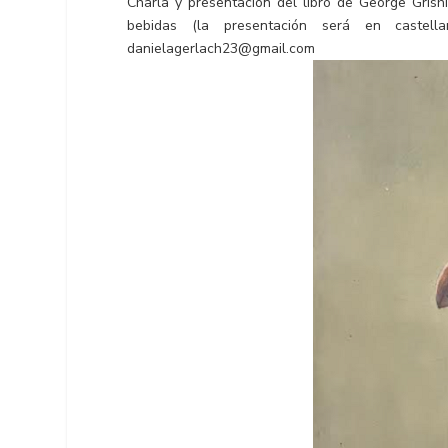
Charla y presentación del libro de George Grish
bebidas (la presentación será en cast
danielagerlach23@gmail.com