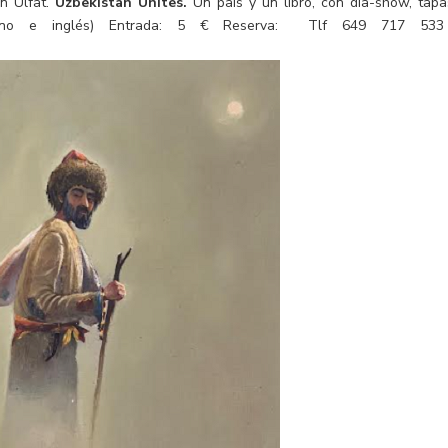
in Ulfat.
Uzbekistan Unites.
Un país y un libro, con dia-show, tapa
ellano e inglés) Entrada: 5 € Reserva: Tlf 649 717 53