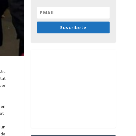
Suscríbete
tic
tat
per
 en
at.
’un
ada