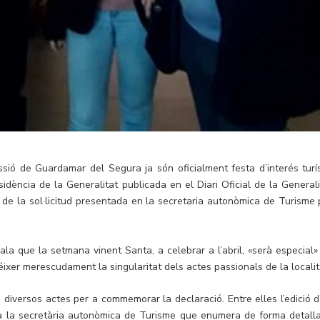
sió de Guardamar del Segura ja són oficialment festa d’interés turís
dència de la Generalitat publicada en el Diari Oficial de la Generali
de la sol·licitud presentada en la secretaria autonòmica de Turisme 
la que la setmana vinent Santa, a celebrar a l’abril, «serà especial»
ixer merescudament la singularitat dels actes passionals de la localit
diversos actes per a commemorar la declaració. Entre elles l’edició d
t a la secretària autonòmica de Turisme que enumera de forma detall