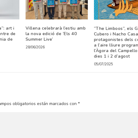
”: art i
Villena celebrarà l’estiu amb
“The Limboos”, els 
entre de
la nova edició de ‘Els 40
Cubero i Nacho Casa
nia de
Summer Live’
protagonistes dels c
a l’aire lliure progr
28/06/2026
l’Àgora del Campello
dies 1 i 2 d’agost
05/07/2025
ampos obligatorios están marcados con
*