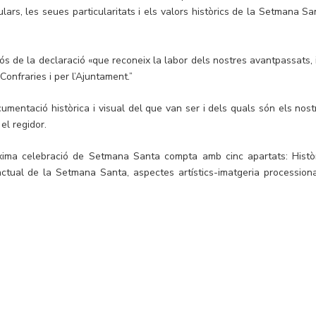
ulars, les seues particularitats i els valors històrics de la Setmana Sa
lós de la declaració «que reconeix la labor dels nostres avantpassats, i
onfraries i per l’Ajuntament.”
umentació històrica i visual del que van ser i dels quals són els nost
el regidor.
ima celebració de Setmana Santa compta amb cinc apartats: Històr
 actual de la Setmana Santa, aspectes artístics-imatgeria processional