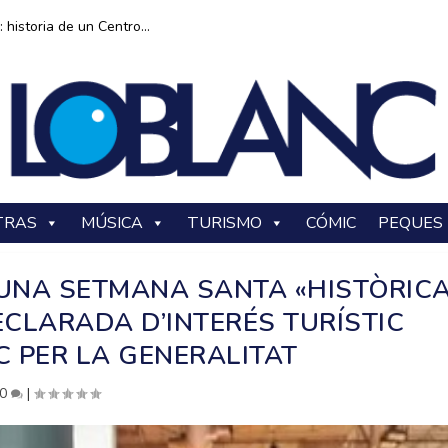
historia de un Centro...
TRAS
MÚSICA
TURISMO
CÓMIC
PEQUES
NA SETMANA SANTA «HISTÒRICA
ECLARADA D’INTERÉS TURÍSTIC
 PER LA GENERALITAT
0
|