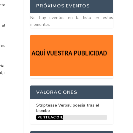
nta
PRÓXIMOS EVENTOS
No hay eventos en la lista en estos
momentos
 el
res
ia,
, i
VALORACIONES
Striptease Verbal: poesía tras el
biombo
PUNTUACIÓN:
15%