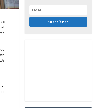
Suscríbete
 de
 el
vas
fue
sta
y/o
tro
ado