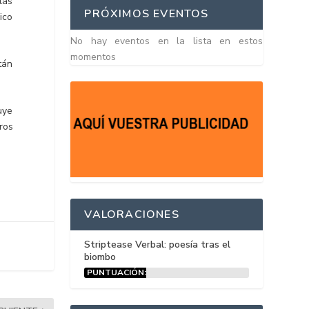
las
PRÓXIMOS EVENTOS
ico
No hay eventos en la lista en estos
momentos
tán
uye
ros
VALORACIONES
Striptease Verbal: poesía tras el
biombo
PUNTUACIÓN:
15%