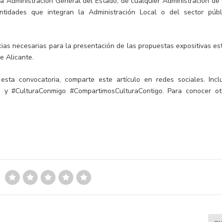
a Administración General del Estado, de cualquier Administración de 
idades que integran la Administración Local o del sector públ
cias necesarias para la presentación de las propuestas expositivas es
e Alicante.
 esta convocatoria, comparte este artículo en redes sociales.
Incl
o
y
#CulturaConmigo
#CompartimosCulturaContigo
.
Para conocer ot