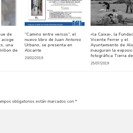
que de
“Camino entre versos”, el
«la Caixa», la Funda
m acoge
nuevo libro de Juan Antonio
Vicente Ferrer y el
cs, una
Urbano, se presenta en
Ayuntamiento de Ali
rillon de
Alicante
inauguran la exposic
fotográfica Tierra d
20/02/2019
25/07/2019
ampos obligatorios están marcados con
*