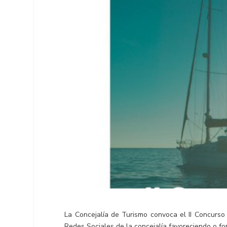
La Concejalía de Turismo convoca el II Concurso 
Redes Sociales de la concejalía favoreciendo o fom