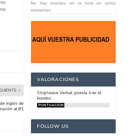
ros
No hay eventos en la lista en estos
ros
momentos
VALORACIONES
IGUIENTE
Striptease Verbal: poesía tras el
biombo
 de inglés de
PUNTUACIÓN:
ración al B1
15%
FOLLOW US