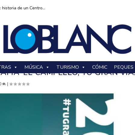
historia de un Centro...
TRAS
MÚSICA
TURISMO
CÓMIC
PEQUES
FÍA ‘EL CAMPELLO, TU GRAN VIAJ
0
|