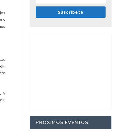
Suscríbete
ios
o y
hos
las
ok,
ste
, y
es,
PRÓXIMOS EVENTOS