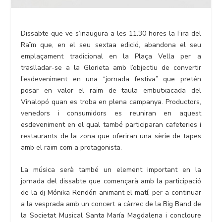
Dissabte que ve s’inaugura a les 11.30 hores la Fira del
Raïm que, en el seu sextaa edició, abandona el seu
emplaçament tradicional en la Plaça Vella per a
traslladar-se a la Glorieta amb l’objectiu de convertir
l’esdeveniment en una “jornada festiva” que pretén
posar en valor el raïm de taula embutxacada del
Vinalopó quan es troba en plena campanya. Productors,
venedors i consumidors es reuniran en aquest
esdeveniment en el qual també participaran cafeteries i
restaurants de la zona que oferiran una sèrie de tapes
amb el raïm com a protagonista.
La música serà també un element important en la
jornada del dissabte que començarà amb la participació
de la dj Mónika Rendón animant el matí, per a continuar
a la vesprada amb un concert a càrrec de la Big Band de
la Societat Musical Santa María Magdalena i concloure