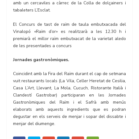
amb un cercaviles a càrrec de la Colla de dolçainers i
tabaleters L’Esclat.
El Concurs de tast de raïm de taula embutxacada del
Vinalopó «Raïm d’or» es realitzarà a les 12.30 h i
premiarà el millor raïm embutxacat de la varietat aledo
de les presentades a concurs
Jornades gastronòmiques.
Coincidint amb la Fira del Raïm durant el cap de setmana
vuit restaurants locals (La Vila, Celler Heretat de Cesilia,
Casa L’Art, Llevant, La Mola, Cucuch, Ristorante Italià i
Clandestí Gastrobar) participaran en les Jornades
Gastronòmiques del Raïm i el Safrà amb menús
elaborats amb aquests ingredients que es podran
degustar en els serveis de menjar i sopar del dissabte i
menjar del diumenge.