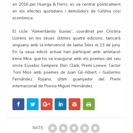
en 2016 per Huerga & Fierro, es va centrar poèticament
en els efectes quotidians i demolidors de l’última crisi
econòmica.
El cicle “Alimentando lluvias”, coordinat per Cristina
Llorens en les seues últimes quatre edicions, tancarà
enguany amb la intervenció de Jaime Siles el 13 de juny.
En la seua edició actual han participat amb antelació
Irene Mira, que ho va inaugurar amb els poemes del seu
oncle Eusebio Sempere, Ben Clark, Premi Loewe, l’actor
Toni Misó amb poemes de Juan Gil-Albert, i Guillermo
Fernández Rojano, últim guanyador del Premi
internacional de Poesia Miguel Hernández.
RATE: