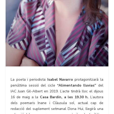
La poeta i periodista
Isabel Navarro
protagonitzarà la
penúltima sessió del cicle
“Alimentando lluvias”
del
IAC Juan Gil-Albert en 2019. L’acte tindrà lloc el dijous
16 de maig a la
Casa Bardín, a les 19.30 h.
L’autora
dels poemaris Inane i Clàusula sol, actual cap de
redacció del suplement setmanal Dona Hui, llegirà una