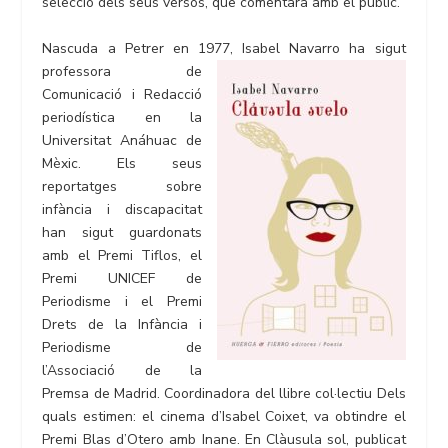
selecció dels seus versos, que comentarà amb el públic.
Nascuda a Petrer en 1977, Isabel Navarro ha sigut
professora de
Comunicació i Redacció
periodística en la
Universitat Anáhuac de
Mèxic. Els seus
reportatges sobre
infància i discapacitat
han sigut guardonats
amb el Premi Tiflos, el
Premi UNICEF de
Periodisme i el Premi
Drets de la Infància i
Periodisme de
l’Associació de la
Premsa de Madrid. Coordinadora del llibre col·lectiu Dels
quals estimen: el cinema d’Isabel Coixet, va obtindre el
Premi Blas d’Otero amb Inane. En Clàusula sol, publicat