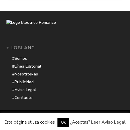
+ LOBLANC
#Somos
#Línea Editorial
#Nosotros-as
#Publicidad
#Aviso Legal
#Contacto
Una receta de
| Cocinada con cariño por
Electrico Romance
Esta página utiliza cookies
¿Aceptas?
Leer Aviso Legal
Ok
Hacker Harbor