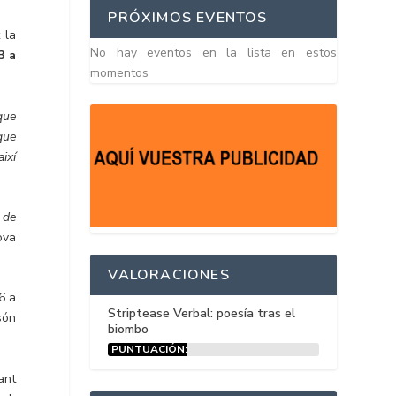
PRÓXIMOS EVENTOS
 la
No hay eventos en la lista en estos
3 a
momentos
que
que
ixí
 de
ova
VALORACIONES
6 a
Striptease Verbal: poesía tras el
són
biombo
PUNTUACIÓN:
15%
ant