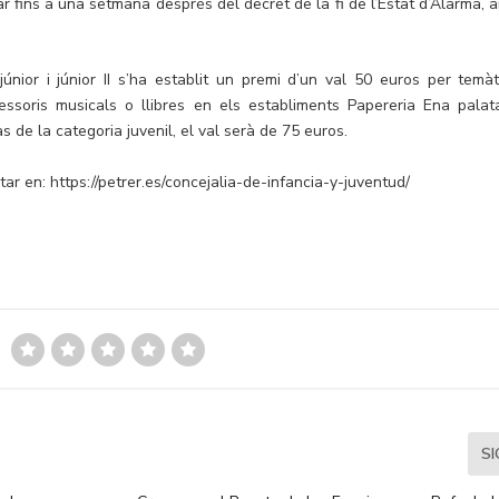
r fins a una setmana després del decret de la fi de l’Estat d’Alarma, 
júnior i júnior II s’ha establit un premi d’un val 50 euros per temàt
essoris musicals o llibres en els establiments Papereria Ena palata
 de la categoria juvenil, el val serà de 75 euros.
r en: https://petrer.es/concejalia-de-infancia-y-juventud/
S