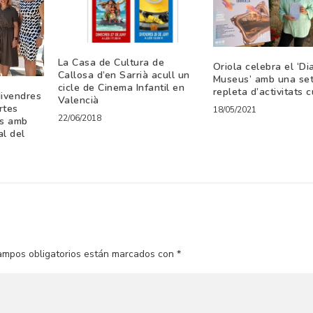
La Casa de Cultura de
Oriola celebra el ‘Di
Callosa d’en Sarrià acull un
Museus’ amb una se
cicle de Cinema Infantil en
repleta d’activitats c
divendres
Valencià
rtes
18/05/2021
22/06/2018
us amb
al del
ampos obligatorios están marcados con
*