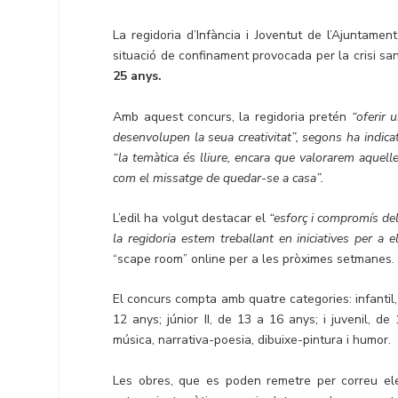
La regidoria d’Infància i Joventut de l’Ajuntam
situació de confinament provocada per la crisi san
25 anys.
Amb aquest concurs, la regidoria pretén
“oferir 
desenvolupen la seua creativitat”, segons ha indica
“la temàtica és lliure, encara que valorarem aquel
com el missatge de quedar-se a casa”.
L’edil ha volgut destacar el
“esforç i compromís del
la regidoria estem treballant en iniciatives per a el
“scape room” online per a les pròximes setmanes.
El concurs compta amb quatre categories: infantil,
12 anys; júnior II, de 13 a 16 anys; i juvenil, 
música, narrativa-poesia, dibuixe-pintura i humor.
Les obres, que es poden remetre per correu ele