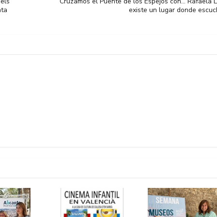
dels
Cruzamos el Puente de los Espejos con… Rafaela Li
nta
existe un lugar donde escuc