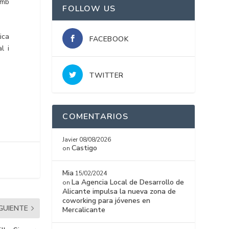
amb
FOLLOW US
ica
FACEBOOK
l i
TWITTER
COMENTARIOS
Javier
08/08/2026
Castigo
on
Mia
15/02/2024
La Agencia Local de Desarrollo de
on
Alicante impulsa la nueva zona de
coworking para jóvenes en
IGUIENTE
Mercalicante