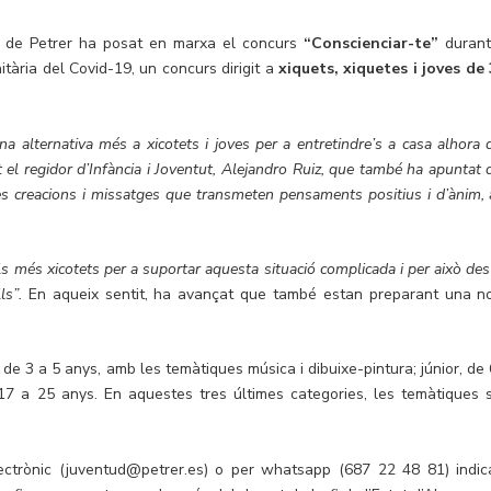
ent de Petrer ha posat en marxa el concurs
“Conscienciar-te”
durant
itària del Covid-19, un concurs dirigit a
xiquets, xiquetes i joves de 
una alternativa més a xicotets i joves per a entretindre’s a casa alhora 
t el regidor d’Infància i Joventut, Alejandro Ruiz, que també ha apuntat 
les creacions i missatges que transmeten pensaments positius i d’ànim, a
s més xicotets per a suportar aquesta situació complicada i per això des
ls”.
En aqueix sentit, ha avançat que també estan preparant una n
 de 3 a 5 anys, amb les temàtiques música i dibuixe-pintura; júnior, de 
de 17 a 25 anys. En aquestes tres últimes categories, les temàtiques 
ctrònic (juventud@petrer.es) o per whatsapp (687 22 48 81) indic