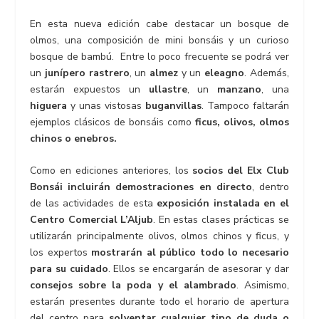
En esta nueva edición cabe destacar un bosque de
olmos, una composición de mini bonsáis y un curioso
bosque de bambú. Entre lo poco frecuente se podrá ver
un
junípero rastrero
, un
almez
y un
eleagno
. Además,
estarán expuestos un
ullastre
, un
manzano
, una
higuera
y unas vistosas
buganvillas
. Tampoco faltarán
ejemplos clásicos de bonsáis como
ficus, olivos, olmos
chinos o enebros.
Como en ediciones anteriores, los
socios del Elx Club
Bonsái
incluirán demostraciones en directo
, dentro
de las actividades de esta
exposición instalada en el
Centro Comercial L’Aljub
. En estas clases prácticas se
utilizarán principalmente olivos, olmos chinos y ficus, y
los expertos
mostrarán al público todo lo necesario
para su cuidado
. Ellos se encargarán de asesorar y dar
consejos sobre la poda y el alambrado
. Asimismo,
estarán presentes durante todo el horario de apertura
del centro para
solventar cualquier tipo de duda o