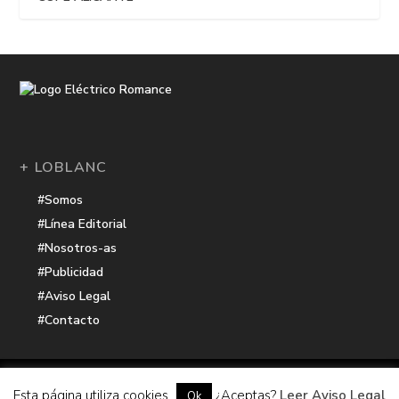
+ LOBLANC
#Somos
#Línea Editorial
#Nosotros-as
#Publicidad
#Aviso Legal
#Contacto
Una receta de
| Cocinada con cariño por
Electrico Romance
Esta página utiliza cookies
¿Aceptas?
Leer Aviso Legal
Ok
Hacker Harbor