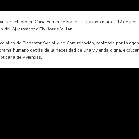
val
se celebró en Caixa Forum de Madrid el pasado martes 12 de junio.
ón del Ajuntament d’Elx,
Jorge Villar
.
ejalías de Bienestar Social y de Comunicación, realizada por la agen
l drama humano detrás de la necesidad de una vivienda digna, explica
olidaria de viviendas.