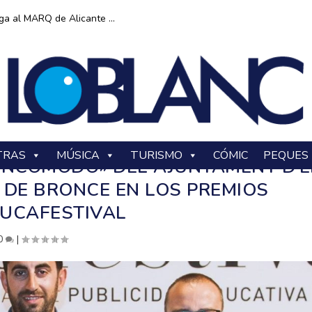
ga al MARQ de Alicante ...
TRAS
MÚSICA
TURISMO
CÓMIC
PEQUES
 INCÓMODO» DEL AJUNTAMENT D’E
 DE BRONCE EN LOS PREMIOS
UCAFESTIVAL
0
|