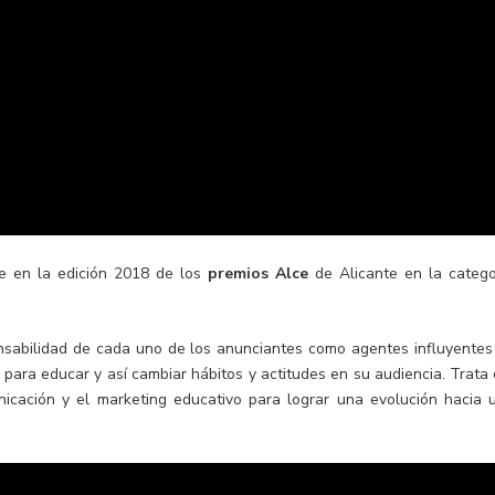
e en la edición 2018 de los
premios Alce
de Alicante en la catego
ponsabilidad de cada uno de los anunciantes como agentes influyentes
 para educar y así cambiar hábitos y actitudes en su audiencia. Trata
unicación y el marketing educativo para lograr una evolución hacia 