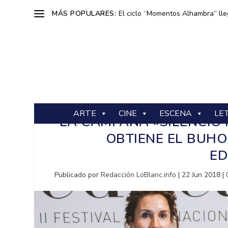
MÁS POPULARES:
El ciclo “Momentos Alhambra” lle
ARTE
CINE
ESCENA
LE
LA CAMPAÑA «SILENCIO
OBTIENE EL BUHO
ED
Publicado por
Redacción LoBlanc.info
|
22 Jun 2018
|