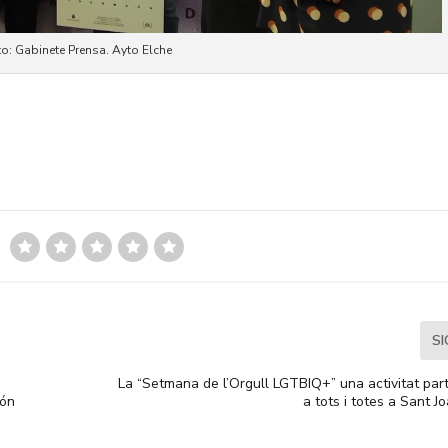
: Gabinete Prensa. Ayto Elche
S
La “Setmana de l’Orgull LGTBIQ+” una activitat part
ión
a tots i totes a Sant J