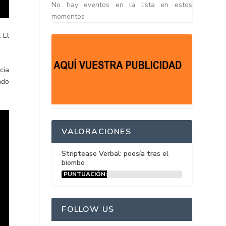
No hay eventos en la lista en estos
momentos
 El
cia
ndo
VALORACIONES
Striptease Verbal: poesía tras el
biombo
PUNTUACIÓN:
15%
FOLLOW US