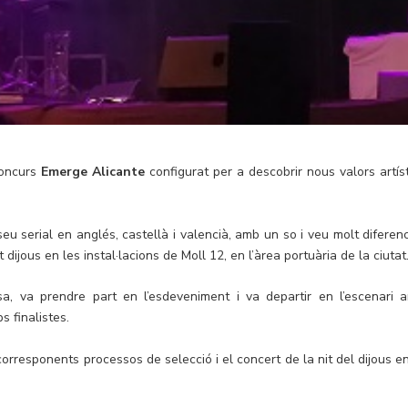
concurs
Emerge Alicante
configurat per a descobrir nous valors artíst
eu serial en anglés, castellà i valencià, amb un so i veu molt diferenc
dijous en les instal·lacions de Moll 12, en l’àrea portuària de la ciutat
sa, va prendre part en l’esdeveniment i va departir en l’escenari 
s finalistes.
rresponents processos de selecció i el concert de la nit del dijous en