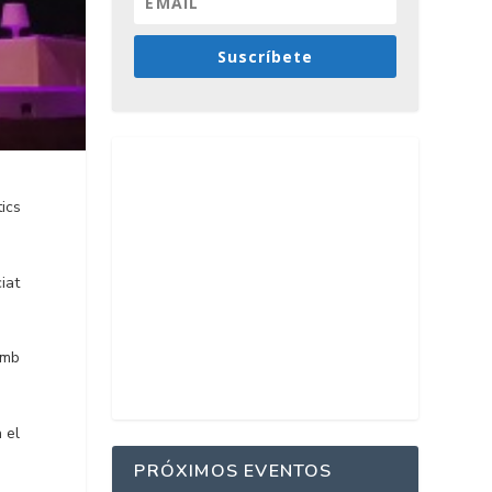
Suscríbete
ics
iat
.
amb
 el
PRÓXIMOS EVENTOS