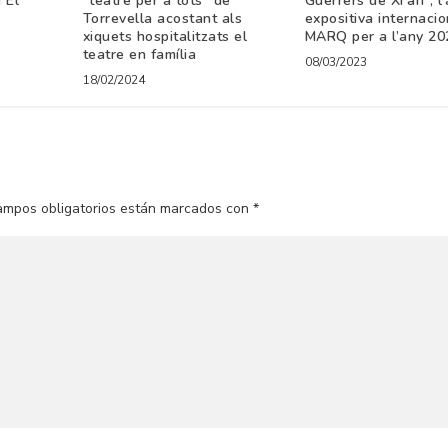
a El
“teatre per a tots” de
Guerrers de Xi’an”, l
Torrevella acostant als
expositiva internacio
xiquets hospitalitzats el
MARQ per a l’any 20
teatre en família
08/03/2023
18/02/2024
ampos obligatorios están marcados con
*