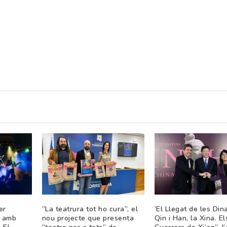
er
“La teatrura tot ho cura”, el
‘El Llegat de les Din
t amb
nou projecte que presenta
Qin i Han, la Xina. El