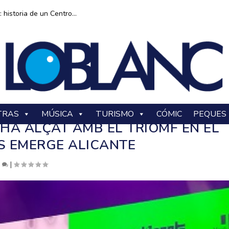
historia de un Centro...
TRAS
MÚSICA
TURISMO
CÓMIC
PEQUES
HA ALÇAT AMB EL TRIOMF EN EL
 EMERGE ALICANTE
0
|