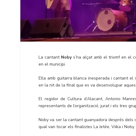
La cantant
Noby
s’ha alçat amb el triomf en el 
en el municipi.
Ella amb guitarra blanca inesperada i cantant el s
en la nit de la final que es va desenvolupar aquest 
El regidor de Cultura d’Alacant, Antonio Manre
representants de l’organització, jurat i els tres grup
Noby va ser la cantant guanyadora després dels co
qual van tocar els finalistes La Jetée, Viika i Noby.