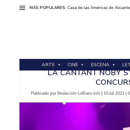
MÁS POPULARES:
Casa de las Américas de Alicante: 
ARTE
CINE
ESCENA
LE
LA CANTANT NOBY S’
CONCURS
Publicado por
Redacción LoBlanc.info
|
10 Jul 2021
|