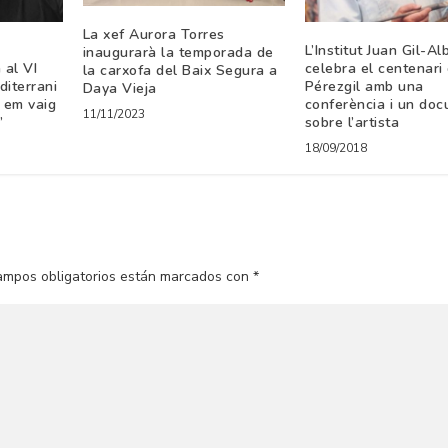
La xef Aurora Torres
L’Institut Juan Gil-Al
inaugurarà la temporada de
 al VI
celebra el centenari
la carxofa del Baix Segura a
diterrani
Pérezgil amb una
Daya Vieja
 em vaig
conferència i un do
11/11/2023
”
sobre l’artista
18/09/2018
ampos obligatorios están marcados con
*