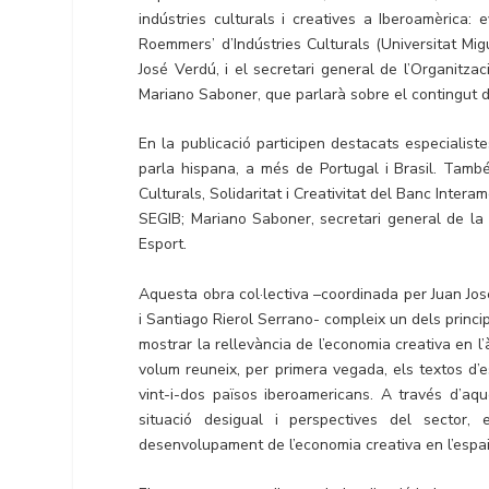
indústries culturals i creatives a Iberoamèrica: 
Roemmers’ d’Indústries Culturals (Universitat Mig
José Verdú, i el secretari general de l’Organitzac
Mariano Saboner, que parlarà sobre el contingut de
En la publicació participen destacats especialiste
parla hispana, a més de Portugal i Brasil. Tamb
Culturals, Solidaritat i Creativitat del Banc Int
SEGIB; Mariano Saboner, secretari general de la O
Esport.
Aquesta obra col·lectiva –coordinada per Juan Jo
i Santiago Rierol Serrano- compleix un dels princ
mostrar la rellevància de l’economia creativa en l
volum reuneix, per primera vegada, els textos d’
vint-i-dos països iberoamericans. A través d’aq
situació desigual i perspectives del sector, 
desenvolupament de l’economia creativa en l’espai