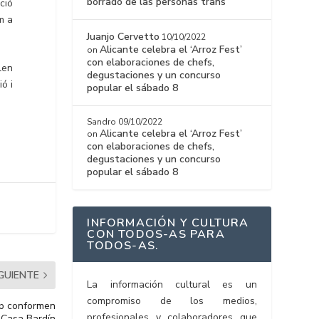
borrado de las personas trans
ció
m a
Juanjo Cervetto
10/10/2022
Alicante celebra el ‘Arroz Fest’
on
con elaboraciones de chefs,
len
degustaciones y un concurso
ó i
popular el sábado 8
Sandro
09/10/2022
Alicante celebra el ‘Arroz Fest’
on
con elaboraciones de chefs,
degustaciones y un concurso
popular el sábado 8
INFORMACIÓN Y CULTURA
CON TODOS-AS PARA
TODOS-AS.
IGUIENTE
La información cultural es un
compromiso de los medios,
rap conformen
profesionales y colaboradores que
a Casa Bardín