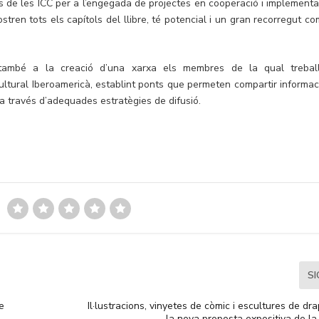
tes de les ICC per a l’engegada de projectes en cooperació i implementa
tren tots els capítols del llibre, té potencial i un gran recorregut co
 també a la creació d’una xarxa els membres de la qual trebal
ultural Iberoamericà, establint ponts que permeten compartir informaci
ó a través d’adequades estratègies de difusió.
S
de
Il·lustracions, vinyetes de còmic i escultures de d
la nova proposta expositiva de l