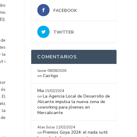
dro
FACEBOOK
nio
I),
TWITTER
 de
tes
 la
COMENTARIOS
t i
Javier
08/08/2026
Castigo
on
zor
 és
Mia
15/02/2024
La Agencia Local de Desarrollo de
 El
on
Alicante impulsa la nueva zona de
els
coworking para jóvenes en
 la
Mercalicante
 de
Alex Solar
12/02/2024
Premios Goya 2024: el nada sutil
on