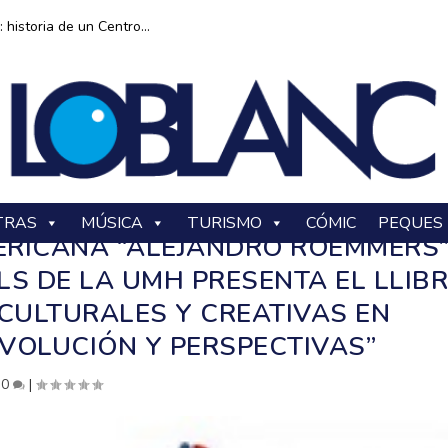
historia de un Centro...
TRAS
MÚSICA
TURISMO
CÓMIC
PEQUES
ERICANA “ALEJANDRO ROEMMERS
LS DE LA UMH PRESENTA EL LLIB
 CULTURALES Y CREATIVAS EN
EVOLUCIÓN Y PERSPECTIVAS”
|
0
|