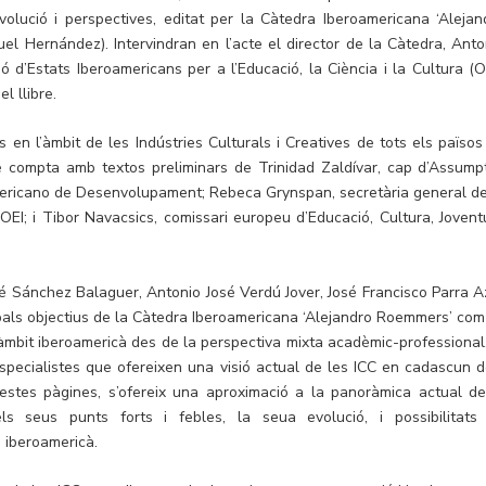
evolució i perspectives, editat per la Càtedra Iberoamericana ‘Alejan
uel Hernández). Intervindran en l’acte el director de la Càtedra, Anto
ió d’Estats Iberoamericans per a l’Educació, la Ciència i la Cultura (OE
l llibre.
s en l’àmbit de les Indústries Culturals i Creatives de tots els països
é compta amb textos preliminars de Trinidad Zaldívar, cap d’Assump
eramericano de Desenvolupament; Rebeca Grynspan, secretària general de
EI; i Tibor Navacsics, comissari europeu d’Educació, Cultura, Joventu
sé Sánchez Balaguer, Antonio José Verdú Jover, José Francisco Parra A
ipals objectius de la Càtedra Iberoamericana ‘Alejandro Roemmers’ com
’àmbit iberoamericà des de la perspectiva mixta acadèmic-professional.
especialistes que ofereixen una visió actual de les ICC en cadascun d
uestes pàgines, s’ofereix una aproximació a la panoràmica actual de
els seus punts forts i febles, la seua evolució, i possibilitats
 iberoamericà.