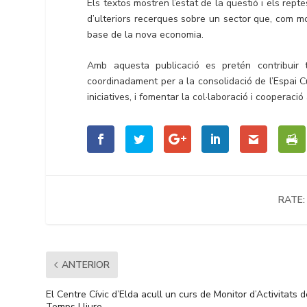
Els textos mostren l’estat de la qüestió i els rep
d’ulteriors recerques sobre un sector que, com mos
base de la nova economia.
Amb aquesta publicació es pretén contribuir
coordinadament per a la consolidació de l’Espai C
iniciatives, i fomentar la col·laboració i cooperaci
RATE:
ANTERIOR
El Centre Cívic d’Elda acull un curs de Monitor d’Activitats 
Temps Lliure