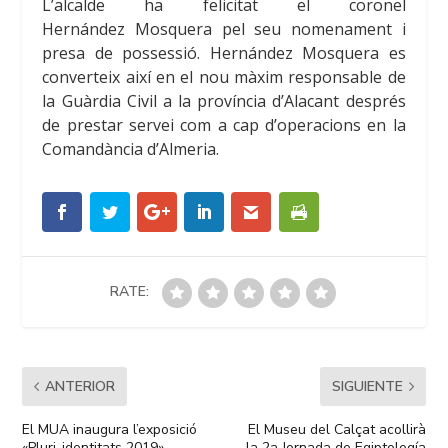
L’alcalde ha felicitat el coronel
Hernández Mosquera
pel seu nomenament i
presa de possessió. Hernández Mosquera
es
converteix així en el nou màxim responsable de
la Guàrdia Civil a la província d’Alacant després
de prestar servei com a cap d’operacions en la
Comandància d’Almeria.
RATE:
ANTERIOR
SIGUIENTE
El MUA inaugura l’exposició
El Museu del Calçat acollirà
«Pluri-identitats 2019»
la 2a Jornada de Egiptología