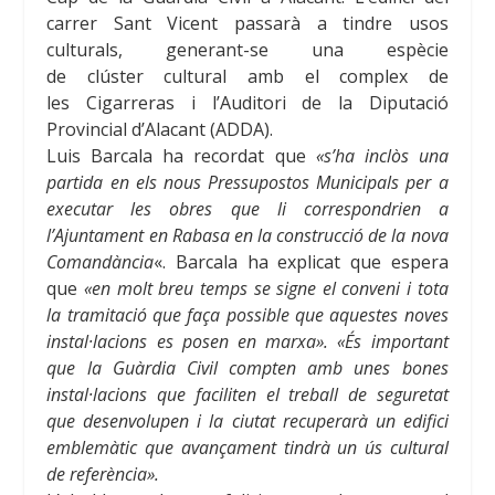
carrer Sant Vicent passarà a tindre usos
culturals, generant-se una espècie
de clúster cultural amb el complex de
les Cigarreras
i l’Auditori de la Diputació
Provincial d’Alacant (ADDA).
Luis Barcala
ha recordat que
«s’ha inclòs una
partida en els nous Pressupostos Municipals per a
executar les obres que li correspondrien a
l’Ajuntament en Rabasa
en la construcció de la nova
Comandància
«. Barcala
ha explicat que espera
que
«en molt breu temps se signe el conveni i tota
la tramitació que faça possible que aquestes noves
instal·lacions es posen en marxa». «És important
que la Guàrdia Civil compten amb unes bones
instal·lacions que faciliten el treball de seguretat
que desenvolupen i la ciutat recuperarà un edifici
emblemàtic que avançament tindrà un ús cultural
de referència».