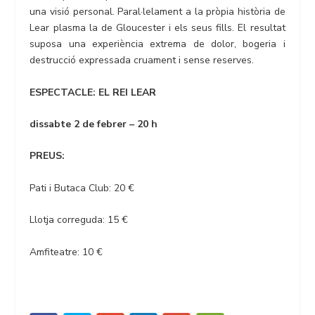
una visió personal. Paral·lelament a la pròpia història de
Lear plasma la de Gloucester i els seus fills. El resultat
suposa una experiència extrema de dolor, bogeria i
destrucció expressada cruament i sense reserves.
ESPECTACLE: EL REI LEAR
dissabte 2 de febrer – 20 h
PREUS:
Pati i Butaca Club: 20 €
Llotja correguda: 15 €
Amfiteatre: 10 €