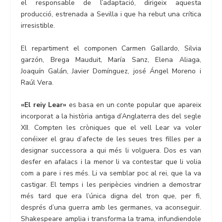
el responsable de l’adaptació, dirigeix aquesta
producció, estrenada a Sevilla i que ha rebut una crítica
irresistible.
El repartiment el componen Carmen Gallardo, Silvia
garzón, Brega Mauduit, María Sanz, Elena Aliaga,
Joaquín Galán, Javier Domínguez, josé Ángel Moreno i
Raúl Vera.
«El reiy Lear»
es basa en un conte popular que apareix
incorporat a la història antiga d’Anglaterra des del segle
XII. Compten les cròniques que el vell Lear va voler
conéixer el grau d’afecte de les seues tres filles per a
designar successora a qui més li volguera. Dos es van
desfer en afalacs i la menor li va contestar que li volia
com a pare i res més. Li va semblar poc al rei, que la va
castigar. El temps i les peripècies vindrien a demostrar
més tard que era l’única digna del tron que, per fi,
després d’una guerra amb les germanes, va aconseguir.
Shakespeare amplia i transforma la trama, infundiendole