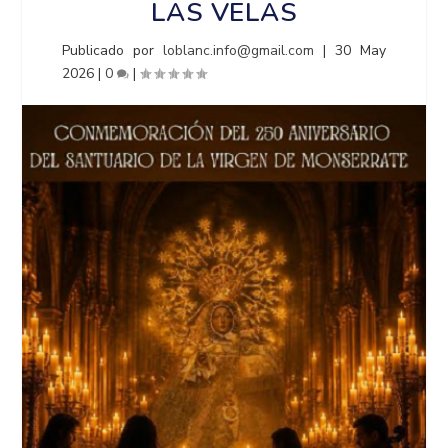
LAS VELAS
Publicado por
loblanc.info@gmail.com
|
30 May
2026
|
0
|