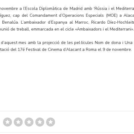
ovembre a l’Escola Diplomàtica de Madrid amb ‘Rússia i el Mediterran
íguez, cap del Comandament d’Operacions Especials (MOE) a Alaca
e Benalúa. L’ambaixador d’Espanya al Marroc, Ricardo Díez-Hochleit
 reunió de treball, emmarcada en el cicle «Ambaixadors i el Mediterrani»
 d’aquest mes amb la projecció de les pel·lícules Nom de dona i Una 
ntació del 17é Festival de Cinema d’Alacant a Roma el 9 de novembre.