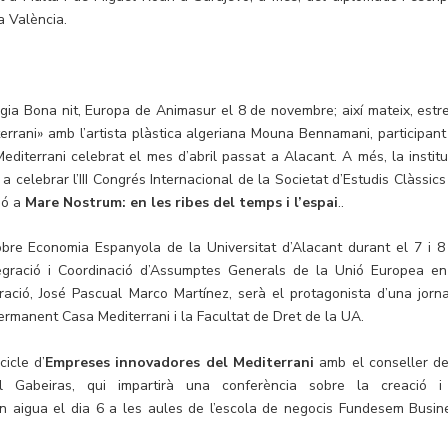
a València.
gia Bona nit, Europa de Animasur el 8 de novembre; així mateix, estr
terrani» amb l’artista plàstica algeriana Mouna Bennamani, participant
Mediterrani celebrat el mes d’abril passat a Alacant. A més, la institu
a celebrar l’III Congrés Internacional de la Societat d’Estudis Clàssics
ió a
Mare Nostrum: en les ribes del temps i l’espai
..
obre Economia Espanyola de la Universitat d’Alacant durant el 7 i 8
egració i Coordinació d’Assumptes Generals de la Unió Europea en
eració, José Pascual Marco Martínez, serà el protagonista d’una jorn
Permanent Casa Mediterrani i la Facultat de Dret de la UA.
icle d’
Empreses innovadores del Mediterrani
amb el conseller de
el Gabeiras, qui impartirà una conferència sobre la creació i
n aigua el dia 6 a les aules de l’escola de negocis Fundesem Busin