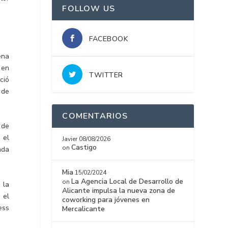
FOLLOW US
FACEBOOK
ena
 en
TWITTER
ció
 de
COMENTARIOS
 de
 el
Javier
08/08/2026
Castigo
on
ada
Mia
15/02/2024
La Agencia Local de Desarrollo de
on
 la
Alicante impulsa la nueva zona de
 el
coworking para jóvenes en
ess
Mercalicante