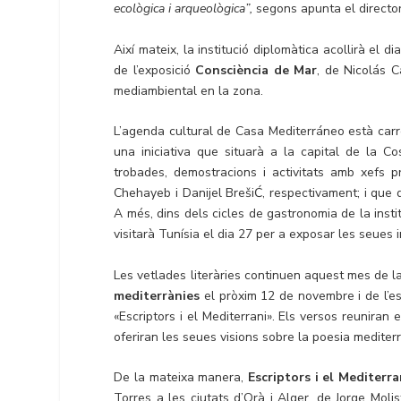
ecològica i arqueològica”,
segons apunta el director
Així mateix, la institució diplomàtica acollirà el 
de l’exposició
Consciència de Mar
, de Nicolás C
mediambiental en la zona.
L’agenda cultural de Casa Mediterráneo està carre
una iniciativa que situarà a la capital de la C
trobades, demostracions i activitats amb xefs p
Chehayeb i Danijel BrešiĆ, respectivament; i que 
A més, dins dels cicles de gastronomia de la instit
visitarà Tunísia el dia 27 per a exposar les seues
Les vetlades literàries continuen aquest mes de l
mediterrànies
el pròxim 12 de novembre i de l’escr
«Escriptors i el Mediterrani». Els versos reunira
oferiran les seues visions sobre la poesia mediterr
De la mateixa manera,
Escriptors i el Mediterra
Torres a les ciutats d’Orà i Alger, de Jorge Moli