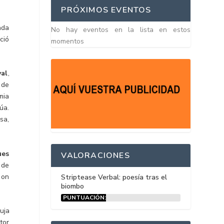
PRÓXIMOS EVENTOS
ada
No hay eventos en la lista en estos
ció
momentos
val
,
 de
mia
úa.
sa,
ues
VALORACIONES
 de
 on
Striptease Verbal: poesía tras el
biombo
PUNTUACIÓN:
15%
uja
tor