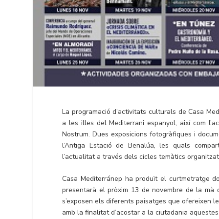
La programació d’activitats culturals de Casa Me
a les illes del Mediterrani espanyol, així com l’ac
Nostrum. Dues exposicions fotogràfiques i docum
l’Antiga Estació de Benalúa, les quals compar
l’actualitat a través dels cicles temàtics organitzats
Casa Mediterránep ha produït el curtmetratge do
presentarà el pròxim 13 de novembre de la mà de
s’exposen els diferents paisatges que ofereixen les
amb la finalitat d’acostar a la ciutadania aqueste