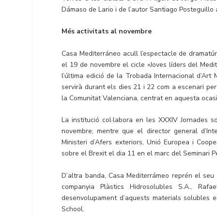
Dámaso de Lario i de l’autor Santiago Posteguillo 
Més activitats al novembre
Casa Mediterráneo acull l’espectacle de dramatúr
el 19 de novembre el cicle «Joves líders del Medi
l’última edició de la Trobada Internacional d’Art 
servirà durant els dies 21 i 22 com a escenari per 
la Comunitat Valenciana, centrat en aquesta ocas
La institució col·labora en les XXXIV Jornades s
novembre; mentre que el director general d’Int
Ministeri d’Afers exteriors, Unió Europea i Coop
sobre el Brexit el dia 11 en el marc del Seminari 
D’altra banda, Casa Mediterrámeo reprén el seu c
companyia Plàstics Hidrosolubles S.A., Rafa
desenvolupament d’aquests materials solubles e
School.