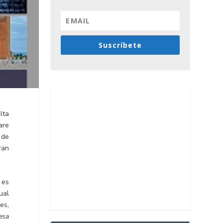
Suscríbete
lta
are
 de
ran
 es
ual
es,
esa