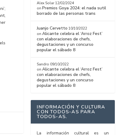
Alex Solar
12/02/2024
Premios Goya 2024: el nada sutil
i’;
on
borrado de las personas trans
nt,
ner
Juanjo Cervetto
10/10/2022
.
Alicante celebra el ‘Arroz Fest’
on
con elaboraciones de chefs,
els
degustaciones y un concurso
popular el sábado 8
Sandro
09/10/2022
Alicante celebra el ‘Arroz Fest’
on
con elaboraciones de chefs,
degustaciones y un concurso
popular el sábado 8
INFORMACIÓN Y CULTURA
CON TODOS-AS PARA
TODOS-AS.
La información cultural es un