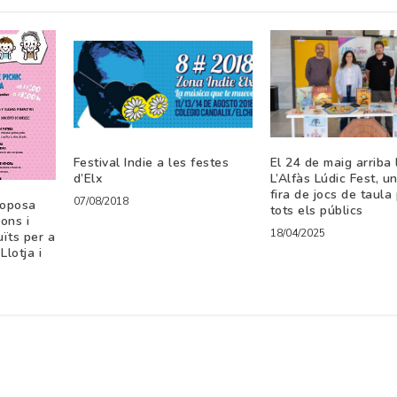
Festival Indie a les festes
El 24 de maig arriba l’
d’Elx
L’Alfàs Lúdic Fest, u
fira de jocs de taula
07/08/2018
roposa
tots els públics
ons i
18/04/2025
ïts per a
Llotja i