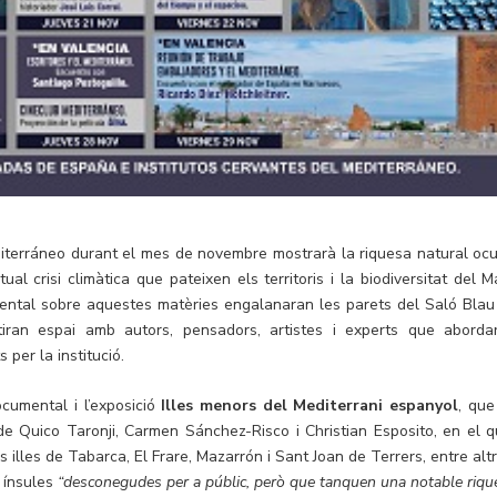
diterráneo durant el mes de novembre mostrarà la riquesa natural ocu
tual crisi climàtica que pateixen els territoris i la biodiversitat del M
ental sobre aquestes matèries engalanaran les parets del Saló Blau
tiran espai amb autors, pensadors, artistes i experts que aborda
 per la institució.
cumental i l’exposició
Illes menors del Mediterrani espanyol
, que
 Quico Taronji, Carmen Sánchez-Risco i Christian Esposito, en el q
 illes de Tabarca, El Frare, Mazarrón i Sant Joan de Terrers, entre altr
s ínsules
“desconegudes per a públic, però que tanquen una notable riqu