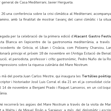
 general de Casa Mediterrani, Javier Hergueta.
dia 26 una conferència sobre la crisi climàtica al Mediterrani, acompany
amino, amb la finalitat de mostrar l’avanç del canvi climàtic i la situa
gada per la celebració de la primera edició d’
Alacant Gastro Festi
osta Blanca en l’epicentre de la gastronomia mediterrània, a través
rocedents de Grècia, el Líban i Croàcia, com Polixeny Charsiou, La
donarà principi el pròxim 18 de novembre en l’Antiga Estació de Benal
ució, el periodista, professor i crític gastronòmic, Pedro Nuño de la Ro
 impressions sobre la riquesa culinària del Mare Nostrum.
a mà del poeta Juan Carlos Mestre, qui inaugura les
Tertúlies poètiq
iptor i historiador José Luis Corral el dia 21 en el ja consolidat cicle
n el 14 de novembre a Benjamí Prado i Raquel Lanseros, en un col·loqui
ània.
ni
recorrerà les aigües del Mare Nostrum a través de la visita de Mar
st a Malta i de Miguel Roán a Sarajevo; a més, del diplomàtic i escrip